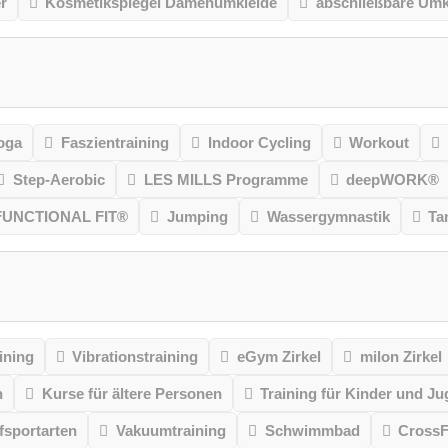
r
Kosmetikspiegel Damenumkleide
abschließbare Umk
oga
Faszientraining
Indoor Cycling
Workout
Step-Aerobic
LES MILLS Programme
deepWORK®
FUNCTIONAL FIT®
Jumping
Wassergymnastik
Ta
ining
Vibrationstraining
eGym Zirkel
milon Zirkel
n
Kurse für ältere Personen
Training für Kinder und Ju
sportarten
Vakuumtraining
Schwimmbad
CrossF