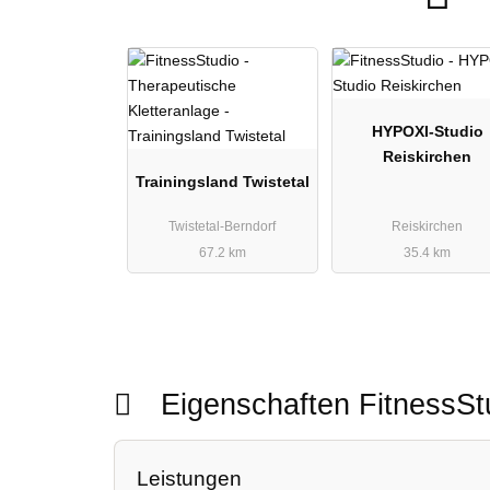
HYPOXI-Studio
Reiskirchen
Trainingsland Twistetal
Twistetal-Berndorf
Reiskirchen
67.2 km
35.4 km
Eigenschaften FitnessS
Leistungen