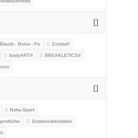
leideschränke
Bauch - Beine - Po
Zumba®
bodyART®
BREAKLETICS®
nzen
Reha-Sport
gendliche
Outdooraktivitäten
it