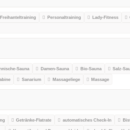
Freihanteltraining
Personaltraining
Lady-Fitness
nnische-Sauna
Damen-Sauna
Bio-Sauna
Salz-Sa
kabine
Sanarium
Massageliege
Massage
ung
Getränke-Flatrate
automatisches Check-In
Bis