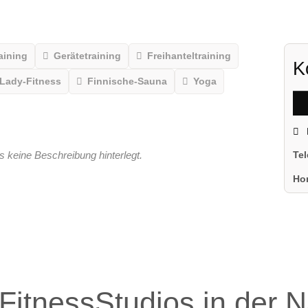
aining
Gerätetraining
Freihanteltraining
K
Lady-Fitness
Finnische-Sauna
Yoga
s keine Beschreibung hinterlegt.
Te
Ho
FitnessStudios in der 