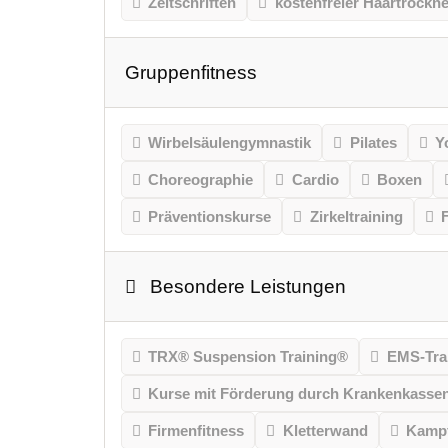
Zeitschriften
kostenfreier Haartrockne
Gruppenfitness
Wirbelsäulengymnastik
Pilates
Y
Choreographie
Cardio
Boxen
Präventionskurse
Zirkeltraining
Besondere Leistungen
TRX® Suspension Training®
EMS-Tra
Kurse mit Förderung durch Krankenkasse
Firmenfitness
Kletterwand
Kampf