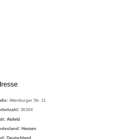
dresse
raße:
Altenburger Str. 11
tleitzahl:
36304
dt:
Alsfeld
ndesland:
Hessen
nd:
Deutschland