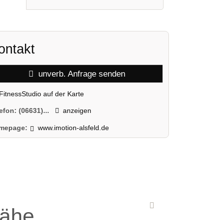
ontakt
unverb. Anfrage senden
FitnessStudio auf der Karte
lefon:
(06631)...
anzeigen
mepage:
www.imotion-alsfeld.de
Nähe