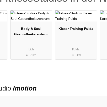
Body & Soul
Kieser Training Fulda
Gesundheitszentrum
Lich
Fulda
40.7 km
36.5 km
tudio
Imotion