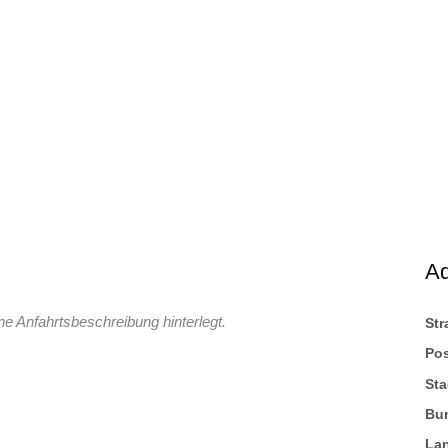
A
ne Anfahrtsbeschreibung hinterlegt.
St
Pos
Sta
Bu
La