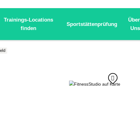
Trainings-Locations
Über
Sportstättenprüfung
finden
Uns
eld