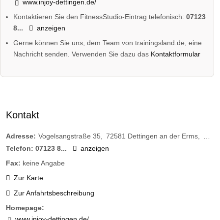
www.injoy-dettingen.de/
Kontaktieren Sie den FitnessStudio-Eintrag telefonisch:
07123
8...
anzeigen
Gerne können Sie uns, dem Team von trainingsland.de, eine
Nachricht senden. Verwenden Sie dazu das
Kontaktformular
Kontakt
Adresse:
Vogelsangstraße 35
72581
Dettingen an der Erms
Deut
Telefon:
07123 8...
anzeigen
Fax:
keine Angabe
Zur Karte
Zur Anfahrtsbeschreibung
Homepage:
www.injoy-dettingen.de/