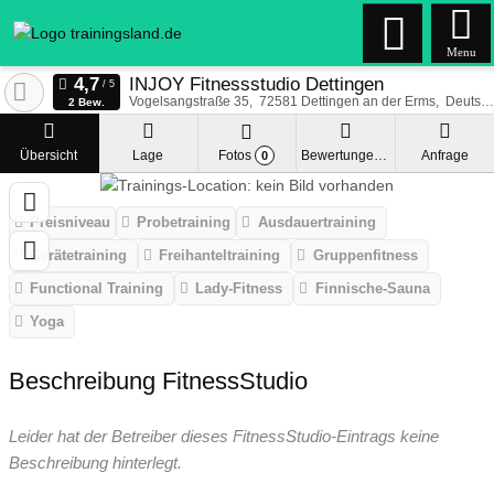
Menu
INJOY Fitnessstudio Dettingen
Vogelsangstraße 35
72581
Dettingen an der Erms
Deutschland
2 Bew.
Übersicht
Lage
Fotos
Bewertungen
Anfrage
0
Preisniveau
Probetraining
Ausdauertraining
Gerätetraining
Freihanteltraining
Gruppenfitness
Functional Training
Lady-Fitness
Finnische-Sauna
Yoga
Beschreibung FitnessStudio
Leider hat der Betreiber dieses FitnessStudio-Eintrags keine
Beschreibung hinterlegt.