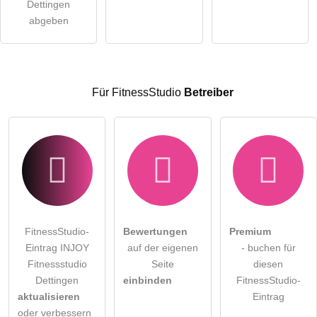
Dettingen
Hinweis:
Bitte beachten Sie, öffentliche Fragen sind
für alle
abgeben
Besucher sichtbar
.
Klicken Sie hier um eine
individuelle Frage
an den
FitnessStudio-Eintrag zu stellen
.
Für FitnessStudio
Betreiber
FitnessStudio-
Bewertungen
Premium
Eintrag INJOY
auf der eigenen
- buchen für
Fitnessstudio
Seite
diesen
Dettingen
einbinden
FitnessStudio-
aktualisieren
Eintrag
oder verbessern