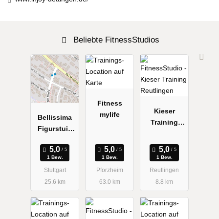
Beliebte FitnessStudios
Fitness
Kieser
mylife
Bellissima
Training
Figurstuio
Reutlingen
für Frauen
1 Bew.
1 Bew.
1 Bew.
Stuttgart
Pforzheim
Reutlingen
25.6 km
63.0 km
8.8 km