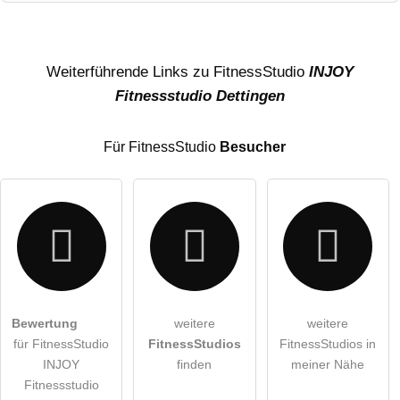
Name
Weiterführende Links zu FitnessStudio
INJOY
Fitnessstudio Dettingen
E-Mail-Adresse (wird nicht veröffentlicht)
Für FitnessStudio
Besucher
Hiermit akzeptiere ich die
AGB
.
Bewertung
weitere
weitere
für FitnessStudio
FitnessStudios
FitnessStudios in
Die
Datenschutzerklärung
habe ich zur Kenntnis genommen.
INJOY
finden
meiner Nähe
öffentliche Frage stellen
Fitnessstudio
Abbrechen