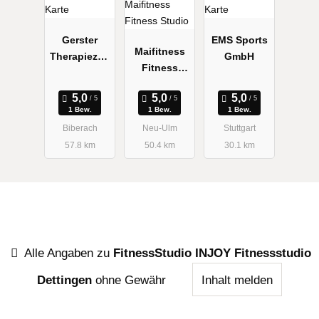
Gerster
EMS Sports
Maifitness
Therapiezen
GmbH
Fitness
trum
Studio
1 Bew.
1 Bew.
1 Bew.
Biberach
Neu-Ulm
Stuttgart
57.8 km
50.4 km
30.1 km
Alle Angaben zu
FitnessStudio INJOY Fitnessstudio
Dettingen
ohne Gewähr
Inhalt melden