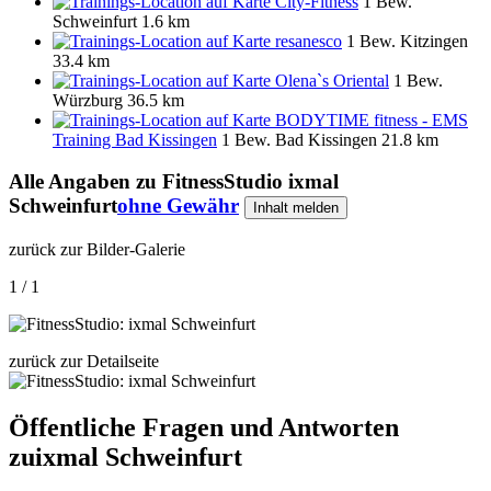
City-Fitness
1 Bew.
Schweinfurt
1.6 km
resanesco
1 Bew.
Kitzingen
33.4 km
Olena`s Oriental
1 Bew.
Würzburg
36.5 km
BODYTIME fitness - EMS
Training Bad Kissingen
1 Bew.
Bad Kissingen
21.8 km
Alle Angaben zu
FitnessStudio ixmal
Schweinfurt
ohne Gewähr
Inhalt melden
zurück zur Bilder-Galerie
1 / 1
zurück zur Detailseite
Öffentliche Fragen und Antworten
zu
ixmal Schweinfurt