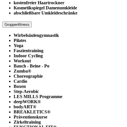
kostenfreier Haartrockner
Kosmetikspiegel Damenumkleide
abschließbare Umkleideschränke
Gruppenfitness
Wirbelsäulengymnastik
Pilates
Yoga
Faszientraining
Indoor Cycling
Workout
Bauch - Beine - Po
Zumba®
Choreographie
Cardio
Boxen
Step-Aerobic
LES MILLS Programme
deepWORK®
bodyART®
BREAKLETICS®
Präventionskurse
Zirkeltraining