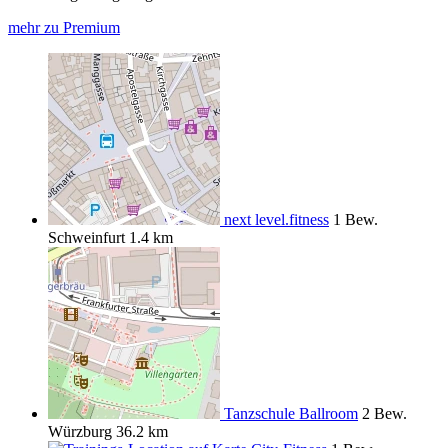
mehr zu Premium
next level.fitness
1 Bew.
Schweinfurt
1.4 km
Tanzschule Ballroom
2 Bew.
Würzburg
36.2 km