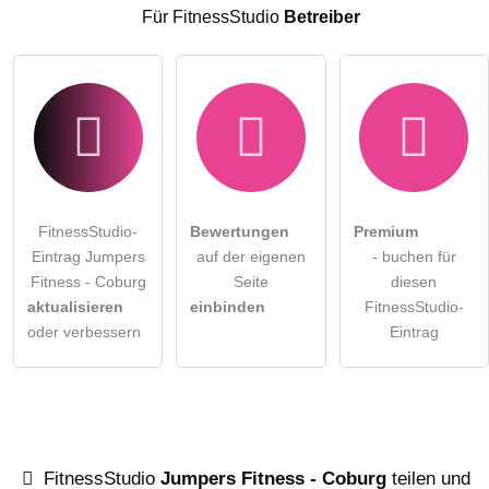
FitnessStudio-Eintrag zu stellen
.
Für FitnessStudio
Betreiber
FitnessStudio-
Bewertungen
Premium
Eintrag Jumpers
auf der eigenen
- buchen für
Fitness - Coburg
Seite
diesen
aktualisieren
einbinden
FitnessStudio-
oder verbessern
Eintrag
FitnessStudio
Jumpers Fitness - Coburg
teilen und