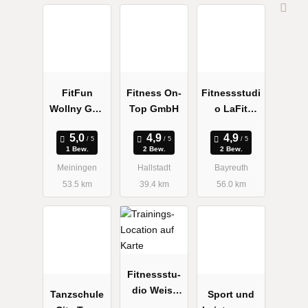
FitFun
Fitness On-
Fitnessstudi
Wollny GbR
Top GmbH
o LaFit
Sport und
Bayreuth
Gesundheits
1 Bew.
2 Bew.
2 Bew.
zetrum
Meiningen
Hallstadt
Bayreuth
53.5 km
39.4 km
56.0 km
Fit­ness­stu­
dio Weis­
Tanzschule
Sport und
main |