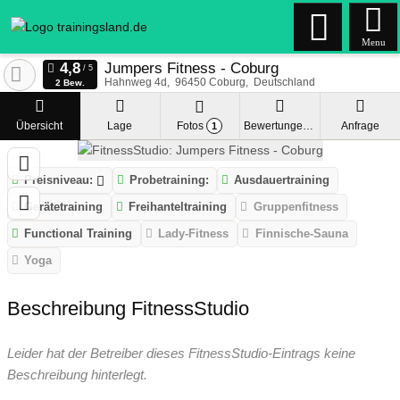
Menu
Jumpers Fitness - Coburg
Hahnweg 4d
96450
Coburg
Deutschland
2 Bew.
Übersicht
Lage
Fotos
Bewertungen
Anfrage
1
Preisniveau:
Probetraining:
Ausdauertraining
Gerätetraining
Freihanteltraining
Gruppenfitness
Functional Training
Lady-Fitness
Finnische-Sauna
Yoga
Beschreibung FitnessStudio
Leider hat der Betreiber dieses FitnessStudio-Eintrags keine
Beschreibung hinterlegt.