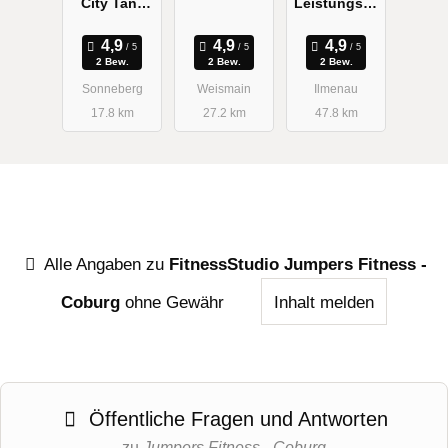
City Tanz
Leistungsze
Goals-Gym
Haus
ntrum
Sonneberg
Thüringen
2 Bew.
2 Bew.
2 Bew.
Sonneberg
Weismain
Ilmenau
17.8 km
27.2 km
47.8 km
Alle Angaben zu
FitnessStudio Jumpers Fitness -
Coburg
ohne Gewähr
Inhalt melden
Öffentliche Fragen und Antworten
zu
Jumpers Fitness - Coburg