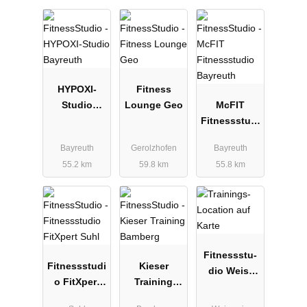
HYPOXI-
Fitness
Studio
Lounge Geo
McFIT
Bayreuth
Fitnessstudi
o Bayreuth
Bayreuth
Gerolzhofen
Bayreuth
55.2 km
59.8 km
55.8 km
Fit­ness­stu­
Fitnessstudi
Kieser
dio Weis­
o FitXpert
Training
main |
Suhl
Bamberg
Goals-Gym