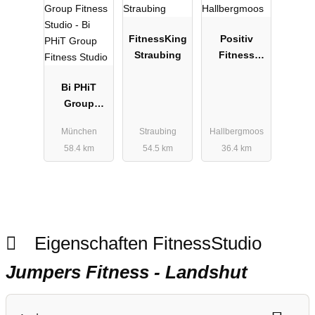
FitnessKing
Positiv
Straubing
Fitness
Hallbergmoo
Bi PHiT
s
Group
Fitness
München
Straubing
Hallbergmoos
Studio
58.4 km
54.5 km
36.4 km
Eigenschaften FitnessStudio
Jumpers Fitness - Landshut