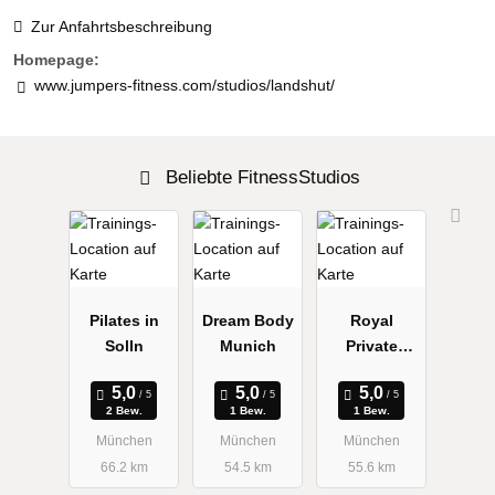
Zur Anfahrtsbeschreibung
Homepage:
www.jumpers-fitness.com/studios/landshut/
Beliebte FitnessStudios
Pilates in
Dream Body
Royal
Solln
Munich
Private
Coach
2 Bew.
1 Bew.
1 Bew.
München
München
München
66.2 km
54.5 km
55.6 km