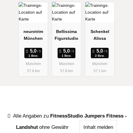
neurotrim
Bellissima
Schenkel
München
Figurstudio
Alissa
1 Bew.
1 Bew.
2 Bew.
München
München
München
57.6 km
57.8 km
57.1 km
Alle Angaben zu
FitnessStudio Jumpers Fitness -
Landshut
ohne Gewähr
Inhalt melden