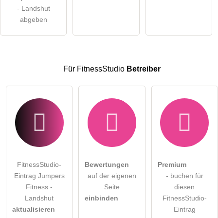
öffentliche Frage stellen
- Landshut
Abbrechen
abgeben
Hinweis:
Bitte beachten Sie, öffentliche Fragen sind
für alle
Besucher sichtbar
.
Klicken Sie hier um eine
individuelle Frage
an den
FitnessStudio-Eintrag zu stellen
.
Für FitnessStudio
Betreiber
FitnessStudio-
Bewertungen
Premium
Eintrag Jumpers
auf der eigenen
- buchen für
Fitness -
Seite
diesen
Landshut
einbinden
FitnessStudio-
aktualisieren
Eintrag