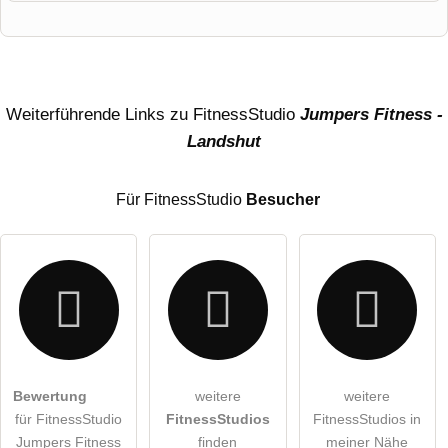
Vorname
Name
Weiterführende Links zu FitnessStudio
Jumpers Fitness -
Landshut
E-Mail-Adresse (wird nicht veröffentlicht)
Für FitnessStudio
Besucher
Hiermit akzeptiere ich die
AGB
.
Bewertung
weitere
weitere
für FitnessStudio
FitnessStudios
FitnessStudios in
Die
Datenschutzerklärung
habe ich zur Kenntnis genommen.
Jumpers Fitness
finden
meiner Nähe