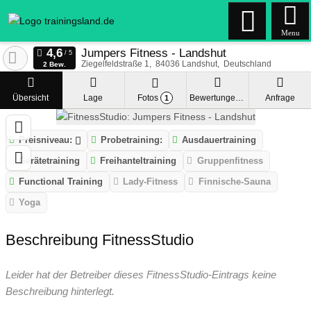
Menu
Jumpers Fitness - Landshut
Ziegelfeldstraße 1
84036
Landshut
Deutschland
2 Bew.
Übersicht
Lage
Fotos
Bewertungen
Anfrage
1
Preisniveau:
Probetraining:
Ausdauertraining
Gerätetraining
Freihanteltraining
Gruppenfitness
Functional Training
Lady-Fitness
Finnische-Sauna
Yoga
Beschreibung FitnessStudio
Leider hat der Betreiber dieses FitnessStudio-Eintrags keine
Beschreibung hinterlegt.