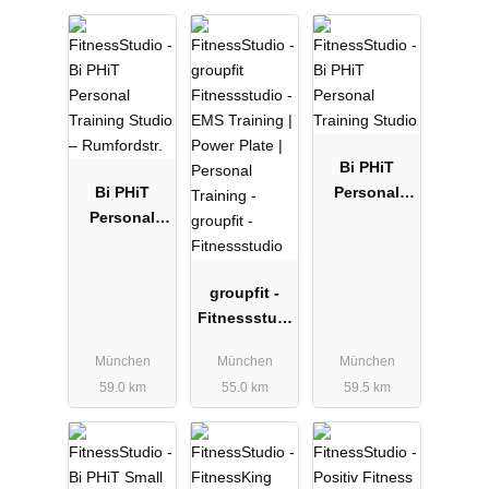
Bi PHiT
Bi PHiT
Personal
Personal
Training
Training
Studio
Studio –
Rumfordstr.
groupfit -
Fitnessstudi
o
München
München
München
59.0 km
55.0 km
59.5 km