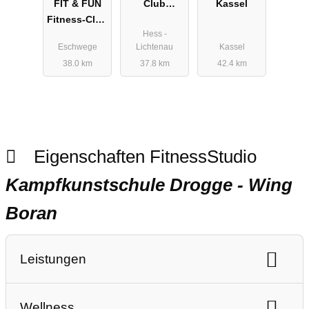
FIT & FUN
Club
Kassel
Fitness-Club
Hirschhagen
Hess -
Eschwege
Eschwege
Lichtenau
Kassel
38.0 km
37.8 km
42.4 km
Eigenschaften FitnessStudio
Kampfkunstschule Drogge - Wing
Boran
Leistungen
Ausdauertraining
Gerätetraining
Wellness