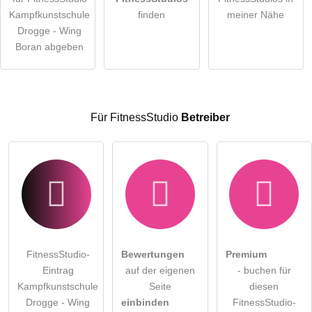
Die
Datenschutzerklärung
habe ich zur Kenntnis genommen.
Kampfkunstschule
finden
meiner Nähe
öffentliche Frage stellen
Drogge - Wing
Abbrechen
Boran abgeben
Hinweis:
Bitte beachten Sie, öffentliche Fragen sind
für alle
Besucher sichtbar
.
Klicken Sie hier um eine
individuelle Frage
an den
FitnessStudio-Eintrag zu stellen
.
Für FitnessStudio
Betreiber
FitnessStudio-
Bewertungen
Premium
Eintrag
auf der eigenen
- buchen für
Kampfkunstschule
Seite
diesen
Drogge - Wing
einbinden
FitnessStudio-