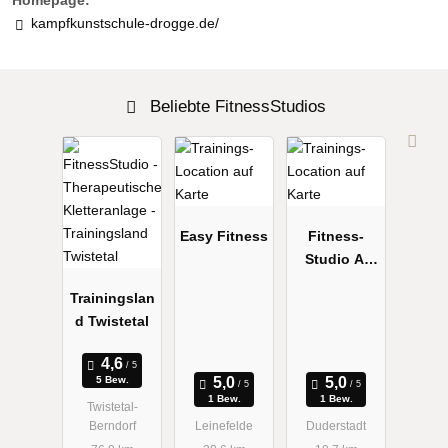
Homepage:
kampfkunstschule-drogge.de/
Beliebte FitnessStudios
Easy Fitness
Fitness-
Studio A.
Kunze
Trainingslan
d Twistetal
5 Bew.
1 Bew.
1 Bew.
Twistetal-
Berndorf
Leinefelde
Duderstadt