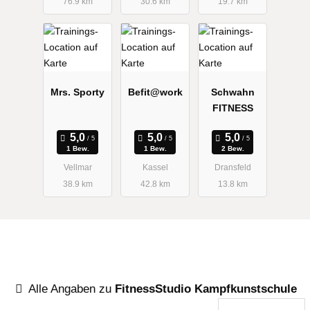
76.9 km
30.6 km
19.7 km
Mrs. Sporty
Befit@work
Schwahn
FITNESS
1 Bew.
1 Bew.
2 Bew.
Vellmar
Kassel
Dransfeld
38.9 km
42.8 km
13.8 km
Alle Angaben zu
FitnessStudio Kampfkunstschule