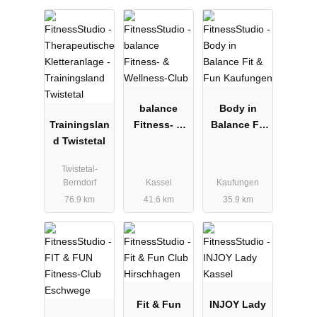
balance
Body in
Trainingslan
Fitness- &
Balance Fit
d Twistetal
Wellness-
& Fun
Club
Kaufungen
Twistetal-
Berndorf
Kassel
Kaufungen
76.9 km
41.6 km
35.9 km
Fit & Fun
INJOY Lady