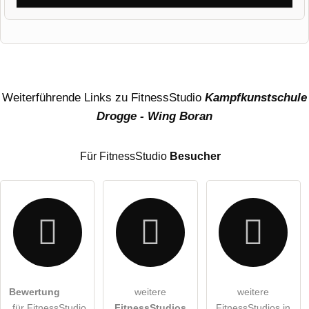
Vorname
Name
Weiterführende Links zu FitnessStudio
Kampfkunstschule
Drogge - Wing Boran
E-Mail-Adresse (wird nicht veröffentlicht)
Für FitnessStudio
Besucher
Hiermit akzeptiere ich die
AGB
.
Bewertung
weitere
weitere
für FitnessStudio
FitnessStudios
FitnessStudios in