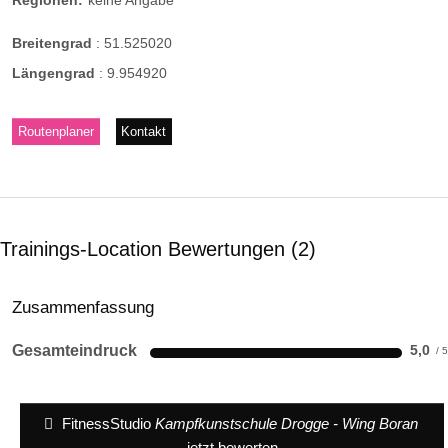
Regionen:
keine Angabe
Breitengrad
:
51.525020
Längengrad
:
9.954920
Routenplaner
Kontakt
Trainings-Location Bewertungen
2
Zusammenfassung
Gesamteindruck
5,0
FitnessStudio
Kampfkunstschule Drogge - Wing Boran
jetzt bewerten