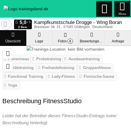
Menu
Kampfkunstschule Drogge - Wing Boran
Breslauer Str. 31
37085
Göttingen
Deutschland
2 Bew.
Übersicht
Lage
Fotos
Bewertungen
Anfrage
0
Preisniveau
Probetraining
Ausdauertraining
Gerätetraining
Freihanteltraining
Gruppenfitness
Functional Training
Lady-Fitness
Finnische-Sauna
Yoga
Beschreibung FitnessStudio
Leider hat der Betreiber dieses FitnessStudio-Eintrags keine
Beschreibung hinterlegt.