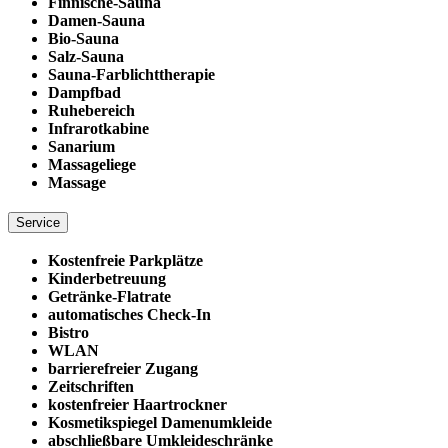
Finnische-Sauna
Damen-Sauna
Bio-Sauna
Salz-Sauna
Sauna-Farblichttherapie
Dampfbad
Ruhebereich
Infrarotkabine
Sanarium
Massageliege
Massage
Service
Kostenfreie Parkplätze
Kinderbetreuung
Getränke-Flatrate
automatisches Check-In
Bistro
WLAN
barrierefreier Zugang
Zeitschriften
kostenfreier Haartrockner
Kosmetikspiegel Damenumkleide
abschließbare Umkleideschränke