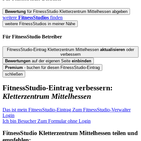
Bewertung
für FitnessStudio Kletterzentrum Mittelhessen abgeben
weitere
FitnessStudios
finden
weitere FitnessStudios in meiner Nähe
Für FitnessStudio
Betreiber
FitnessStudio-Eintrag Kletterzentrum Mittelhessen
aktualisieren
oder
verbessern
Bewertungen
auf der eigenen Seite
einbinden
Premium
- buchen für diesen FitnessStudio-Eintrag
schließen
FitnessStudio-Eintrag verbessern:
Kletterzentrum Mittelhessen
Das ist mein FitnessStudio-Eintrag
Zum FitnessStudio-Verwalter
Login
Ich bin Besucher
Zum Formular ohne Login
FitnessStudio
Kletterzentrum Mittelhessen
teilen und
empfehlen: