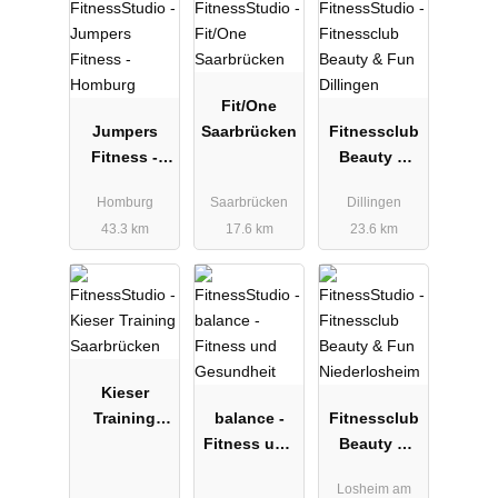
Fit/One
Jumpers
Saarbrücken
Fitnessclub
Fitness -
Beauty &
Homburg
Fun
Homburg
Saarbrücken
Dillingen
Dillingen
43.3 km
17.6 km
23.6 km
Kieser
Training
balance -
Fitnessclub
Saarbrücken
Fitness und
Beauty &
Gesundheit
Fun
Losheim am
Niederloshei