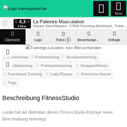
Menu
La Palestre Musculation
Square Saint-Maurice
57800
Freyming-Merlebach
Frankreich
2 Bew.
Übersicht
Lage
Fotos
Bewertungen
Anfrage
0
Preisniveau
Probetraining
Ausdauertraining
Gerätetraining
Freihanteltraining
Gruppenfitness
Functional Training
Lady-Fitness
Finnische-Sauna
Yoga
Beschreibung FitnessStudio
Leider hat der Betreiber dieses FitnessStudio-Eintrags keine
Beschreibung hinterlegt.