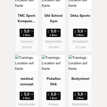
TMC Sport-
Old School
Deka Sports
Kompetenz
Gym
GmbH
1 Bew.
1 Bew.
1 Bew.
Saarlouis
Saarbrücken
Schwalbach
20.9 km
16.4 km
17.1 km
medical
Pukallus
Bodystreet
concept
Dirk
2 Bew.
1 Bew.
1 Bew.
Herschweiler
Freisen
Saarbrücken