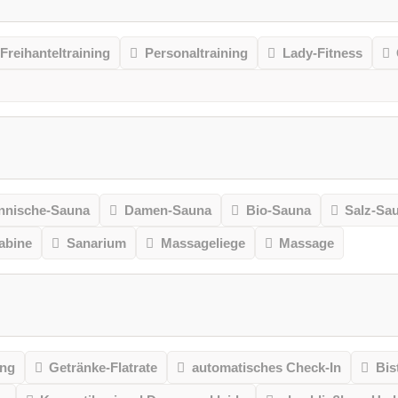
Freihanteltraining
Personaltraining
Lady-Fitness
nnische-Sauna
Damen-Sauna
Bio-Sauna
Salz-Sa
kabine
Sanarium
Massageliege
Massage
ung
Getränke-Flatrate
automatisches Check-In
Bis