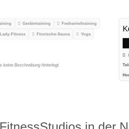
aining
Gerätetraining
Freihanteltraining
K
Lady-Fitness
Finnische-Sauna
Yoga
s keine Beschreibung hinterlegt.
Te
Ho
FitnessStudios in der 