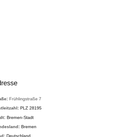
dresse
raße:
Frühlingstraße 7
tleitzahl:
PLZ 28195
dt:
Bremen-Stadt
ndesland:
Bremen
nd:
Deutschland