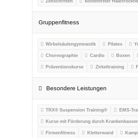
Zeitschriften
kostenfreier Haartrockne
Gruppenfitness
Wirbelsäulengymnastik
Pilates
Y
Choreographie
Cardio
Boxen
Präventionskurse
Zirkeltraining
Besondere Leistungen
TRX® Suspension Training®
EMS-Tra
Kurse mit Förderung durch Krankenkasse
Firmenfitness
Kletterwand
Kampf