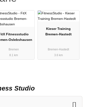
Kieser Training
FitX Fitnessstudio
Bremen-Hastedt
emen-Oslebshausen
Bremen
Bremen-Hastedt
8.1 km
3.6 km
ness Studio