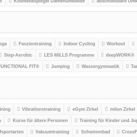
r
Kosmetikspiegel Damenumkleide
abschließbare Umk
oga
Faszientraining
Indoor Cycling
Workout
Step-Aerobic
LES MILLS Programme
deepWORK®
FUNCTIONAL FIT®
Jumping
Wassergymnastik
Ta
ining
Vibrationstraining
eGym Zirkel
milon Zirkel
n
Kurse für ältere Personen
Training für Kinder und Ju
sportarten
Vakuumtraining
Schwimmbad
CrossF