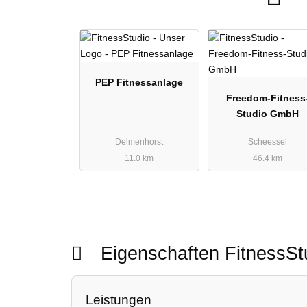
PEP Fitnessanlage
Freedom-Fitness
Studio GmbH
Delmenhorst
Scheessel
11.0 km
46.4 km
Eigenschaften FitnessS
Leistungen