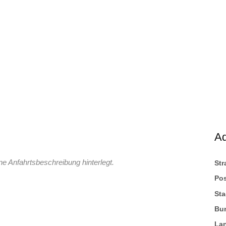
A
ne Anfahrtsbeschreibung hinterlegt.
St
Pos
Sta
Bu
La