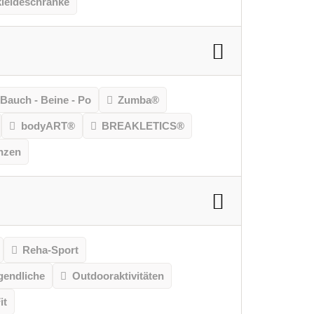
leideschränke
Bauch - Beine - Po
Zumba®
bodyART®
BREAKLETICS®
nzen
Reha-Sport
gendliche
Outdooraktivitäten
it