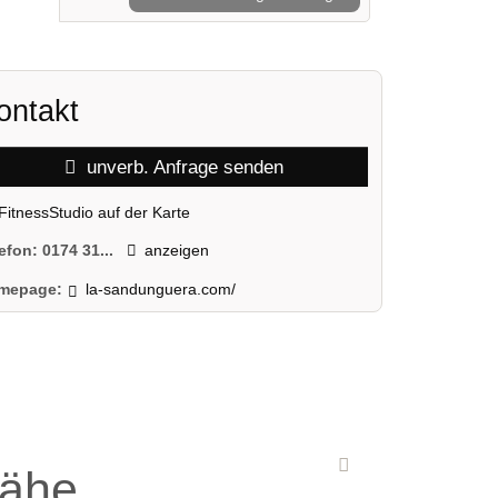
ontakt
unverb. Anfrage senden
FitnessStudio auf der Karte
lefon:
0174 31...
anzeigen
mepage:
la-sandunguera.com/
Nähe