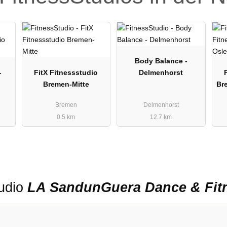
Body Balance -
-
FitX Fitnessstudio
Delmenhorst
Bremen-Mitte
Br
Bremen
Delmenhorst
0.5 km
12.7 km
tudio
LA SandunGuera Dance & Fit