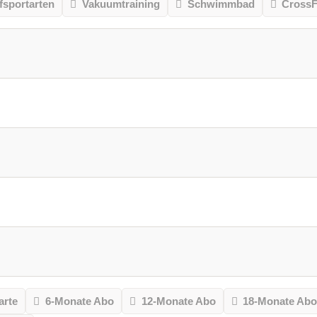
sportarten
Vakuumtraining
Schwimmbad
CrossF
arte
6-Monate Abo
12-Monate Abo
18-Monate Ab