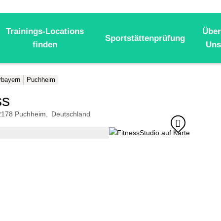
Trainings-Locations
Über
Sportstättenprüfung
finden
Uns
rbayern
Puchheim
ss
2178
Puchheim
Deutschland