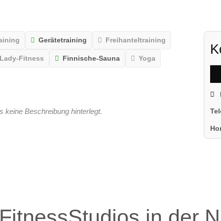
aining
Gerätetraining
Freihanteltraining
K
Lady-Fitness
Finnische-Sauna
Yoga
s keine Beschreibung hinterlegt.
Te
Ho
FitnessStudios in der 