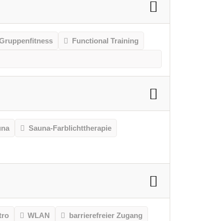
Gruppenfitness
Functional Training
una
Sauna-Farblichttherapie
tro
WLAN
barrierefreier Zugang