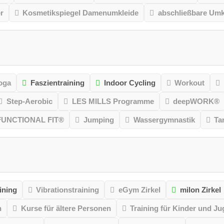
r
Kosmetikspiegel Damenumkleide
abschließbare Umk
oga
Faszientraining
Indoor Cycling
Workout
Step-Aerobic
LES MILLS Programme
deepWORK®
FUNCTIONAL FIT®
Jumping
Wassergymnastik
Ta
ining
Vibrationstraining
eGym Zirkel
milon Zirkel
n
Kurse für ältere Personen
Training für Kinder und Ju