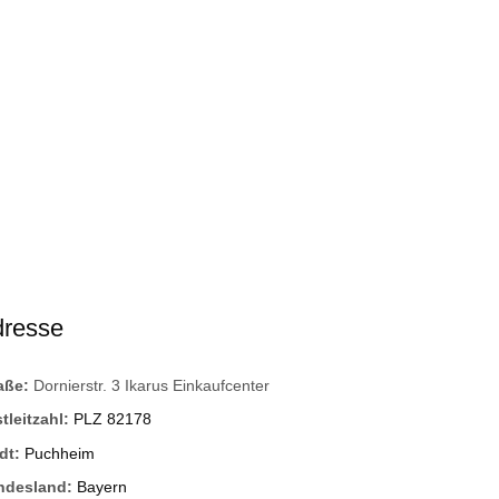
dresse
raße:
Dornierstr. 3 Ikarus Einkaufcenter
tleitzahl:
PLZ 82178
dt:
Puchheim
ndesland:
Bayern