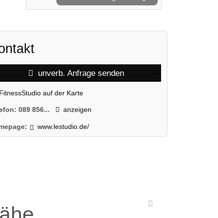
ontakt
unverb. Anfrage senden
FitnessStudio auf der Karte
lefon:
089 856...
anzeigen
mepage:
www.lestudio.de/
Nähe