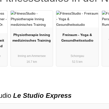
Physiotherapie Inning
Freiraum - Yoga &
eit
medizinisches Training
Gesundheitsstudio
nd
e
Inning am Ammersee
Schongau
16.7 km
52.5 km
tudio
Le Studio Express