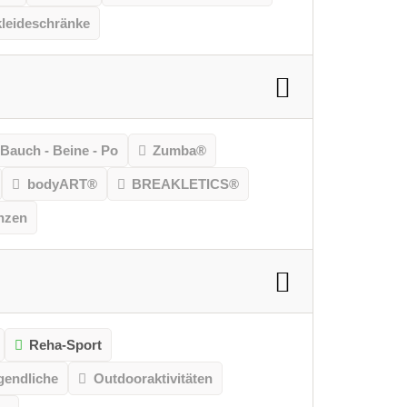
leideschränke
Bauch - Beine - Po
Zumba®
bodyART®
BREAKLETICS®
nzen
Reha-Sport
gendliche
Outdooraktivitäten