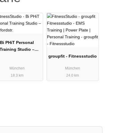
Bi PHiT Personal
Training Studio –
Rumfordstr.
groupfit - Fitnessstudio
München
München
18.3 km
24.0 km