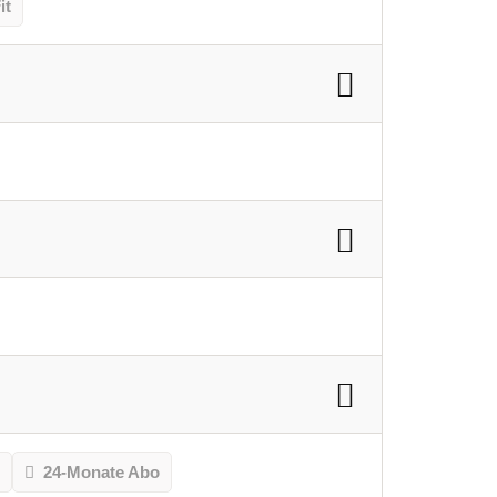
it
o
24-Monate Abo