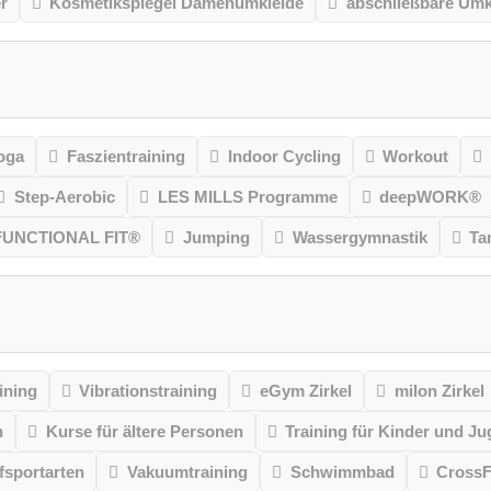
r
Kosmetikspiegel Damenumkleide
abschließbare Umk
oga
Faszientraining
Indoor Cycling
Workout
Step-Aerobic
LES MILLS Programme
deepWORK®
FUNCTIONAL FIT®
Jumping
Wassergymnastik
Ta
ining
Vibrationstraining
eGym Zirkel
milon Zirkel
n
Kurse für ältere Personen
Training für Kinder und Ju
sportarten
Vakuumtraining
Schwimmbad
CrossF