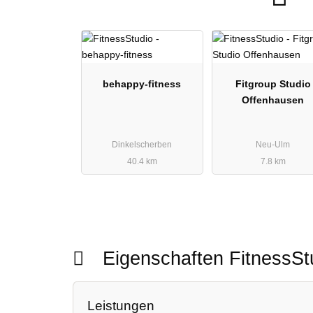
behappy-fitness
Fitgroup Studio
Offenhausen
Dinkelscherben
Neu-Ulm
40.4 km
7.8 km
Eigenschaften FitnessS
Leistungen