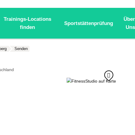
Trainings-Locations
Über
Sportstättenprüfung
finden
Uns
berg
Senden
schland