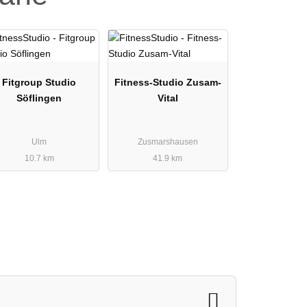
Fitgroup Studio
Fitness-Studio Zusam-
Söflingen
Vital
Ulm
Zusmarshausen
10.7 km
41.9 km