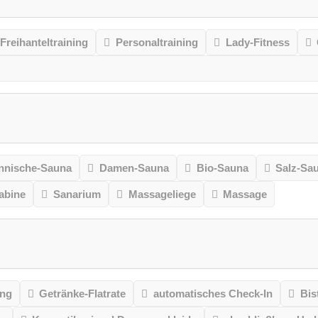
Freihanteltraining
Personaltraining
Lady-Fitness
nnische-Sauna
Damen-Sauna
Bio-Sauna
Salz-Sa
kabine
Sanarium
Massageliege
Massage
ung
Getränke-Flatrate
automatisches Check-In
Bis