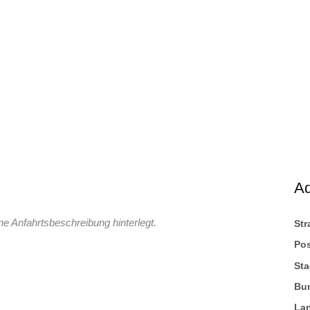
A
ne Anfahrtsbeschreibung hinterlegt.
St
Pos
Sta
Bu
La