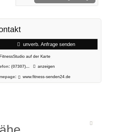
ontakt
unverb. Anfrage senden
FitnessStudio auf der Karte
lefon:
(07307)...
anzeigen
mepage:
www.fitness-senden24.de
Nähe