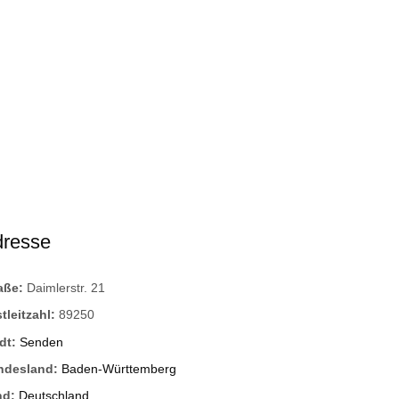
dresse
raße:
Daimlerstr. 21
tleitzahl:
89250
dt:
Senden
ndesland:
Baden-Württemberg
nd:
Deutschland