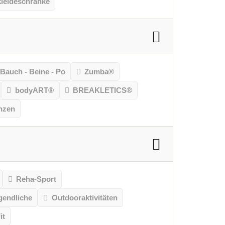
leideschränke
Bauch - Beine - Po
Zumba®
bodyART®
BREAKLETICS®
nzen
Reha-Sport
gendliche
Outdooraktivitäten
it