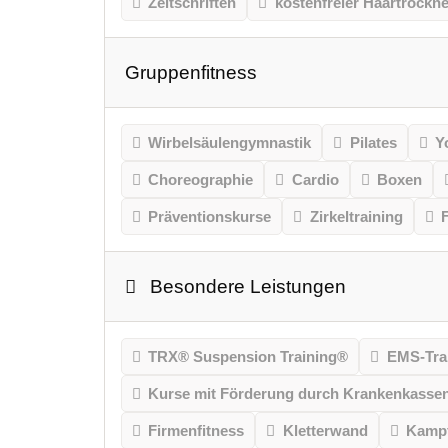
Zeitschriften
kostenfreier Haartrockne
Gruppenfitness
Wirbelsäulengymnastik
Pilates
Y
Choreographie
Cardio
Boxen
Präventionskurse
Zirkeltraining
Besondere Leistungen
TRX® Suspension Training®
EMS-Tra
Kurse mit Förderung durch Krankenkasse
Firmenfitness
Kletterwand
Kampf