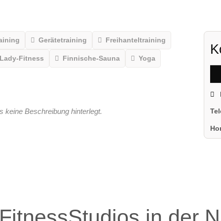
aining
Gerätetraining
Freihanteltraining
K
Lady-Fitness
Finnische-Sauna
Yoga
s keine Beschreibung hinterlegt.
Te
Ho
FitnessStudios in der 