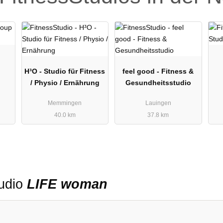
H³O - Studio für Fitness
feel good - Fitness &
/ Physio / Ernährung
Gesundheitsstudio
Memmingen
Lauingen
40.0 km
37.8 km
tudio
LIFE woman