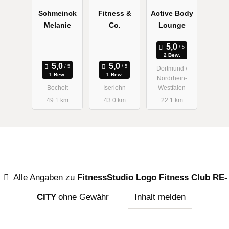
Schmeinck
Fitness &
Active Body
Melanie
Co.
Lounge
2 Bew.
Dortmund /
1 Bew.
1 Bew.
Nordrhein-
Bocholt
Iserlohn
Westfalen
49.1 km
43.0 km
22.1 km
Alle Angaben zu
FitnessStudio Logo Fitness Club RE-
CITY
ohne Gewähr
Inhalt melden