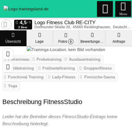
Menu
Logo Fitness Club RE-CITY
Dortmunder Straße 20
45665
Recklinghausen
Deutschland
2 Bew.
Übersicht
Lage
Fotos
Bewertungen
Anfrage
0
Preisniveau
Probetraining
Ausdauertraining
Gerätetraining
Freihanteltraining
Gruppenfitness
Functional Training
Lady-Fitness
Finnische-Sauna
Yoga
Beschreibung FitnessStudio
Leider hat der Betreiber dieses FitnessStudio-Eintrags keine
Beschreibung hinterlegt.