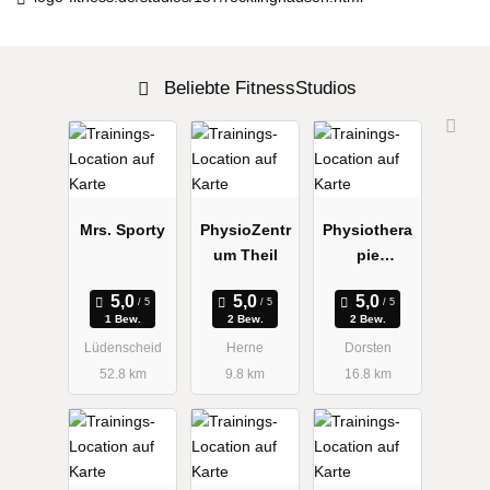
Beliebte FitnessStudios
Mrs. Sporty
PhysioZentr
Physiothera
um Theil
pie
Bergmann
1 Bew.
2 Bew.
2 Bew.
Lüdenscheid
Herne
Dorsten
52.8 km
9.8 km
16.8 km