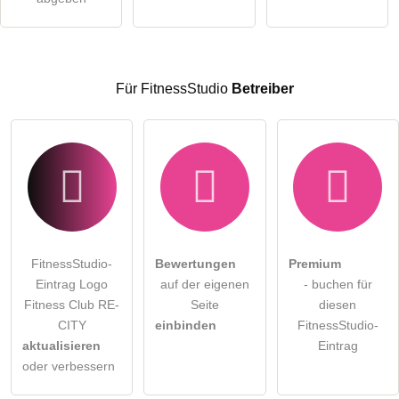
Hinweis:
Bitte beachten Sie, öffentliche Fragen sind
für alle
Besucher sichtbar
.
Klicken Sie hier um eine
individuelle Frage
an den
FitnessStudio-Eintrag zu stellen
.
Für FitnessStudio
Betreiber
FitnessStudio-
Bewertungen
Premium
Eintrag Logo
auf der eigenen
- buchen für
Fitness Club RE-
Seite
diesen
CITY
einbinden
FitnessStudio-
aktualisieren
Eintrag
oder verbessern