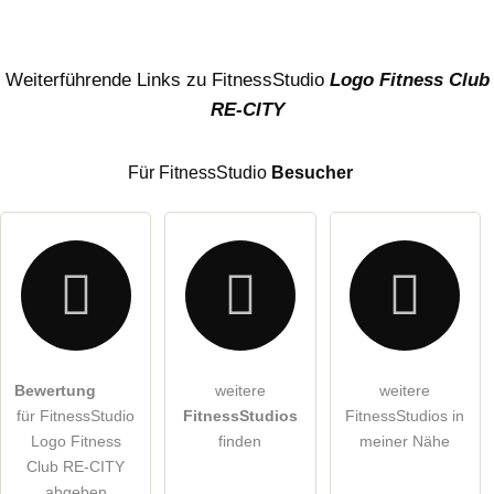
Name
Weiterführende Links zu FitnessStudio
Logo Fitness Club
RE-CITY
E-Mail-Adresse (wird nicht veröffentlicht)
Für FitnessStudio
Besucher
Hiermit akzeptiere ich die
AGB
.
Bewertung
weitere
weitere
für FitnessStudio
FitnessStudios
FitnessStudios in
Die
Datenschutzerklärung
habe ich zur Kenntnis genommen.
Logo Fitness
finden
meiner Nähe
öffentliche Frage stellen
Club RE-CITY
Abbrechen
abgeben