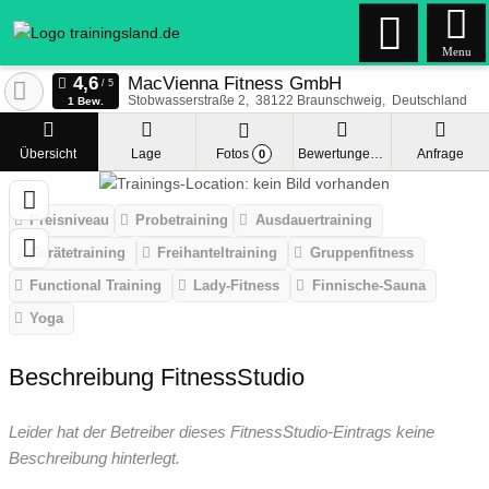
Menu
MacVienna Fitness GmbH
Stobwasserstraße 2
38122
Braunschweig
Deutschland
1 Bew.
Übersicht
Lage
Fotos
Bewertungen
Anfrage
0
Preisniveau
Probetraining
Ausdauertraining
Gerätetraining
Freihanteltraining
Gruppenfitness
Functional Training
Lady-Fitness
Finnische-Sauna
Yoga
Beschreibung FitnessStudio
Leider hat der Betreiber dieses FitnessStudio-Eintrags keine
Beschreibung hinterlegt.