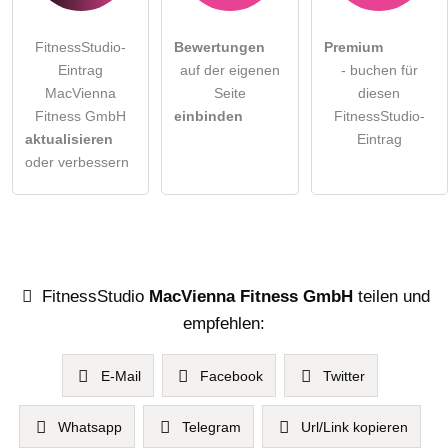
FitnessStudio-
Bewertungen
Premium
Eintrag
auf der eigenen
- buchen für
MacVienna
Seite
diesen
Fitness GmbH
einbinden
FitnessStudio-
aktualisieren
Eintrag
oder verbessern
FitnessStudio
MacVienna Fitness GmbH
teilen und
empfehlen:
E-Mail
Facebook
Twitter
Whatsapp
Telegram
Url/Link kopieren