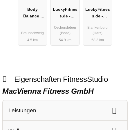
Body
LuckyFitnes
LuckyFitnes
Balance -
s.de -
s.de -
Braunschwe
Oscherslebe
Blankenburg
Oschersleben
Blankenburg
ig
n
Braunschweig
(Bode)
(Harz)
4.5 km
54.9 km
58.3 km
Eigenschaften FitnessStudio
MacVienna Fitness GmbH
Leistungen
Ausdauertraining
Gerätetraining