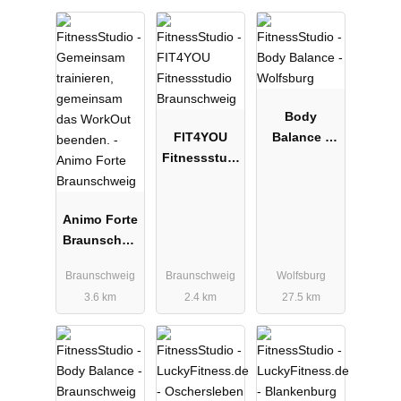
Body
FIT4YOU
Balance -
Fitnessstudi
Wolfsburg
o
Braunschwe
Animo Forte
ig
Braunschwe
ig
Braunschweig
Braunschweig
Wolfsburg
3.6 km
2.4 km
27.5 km