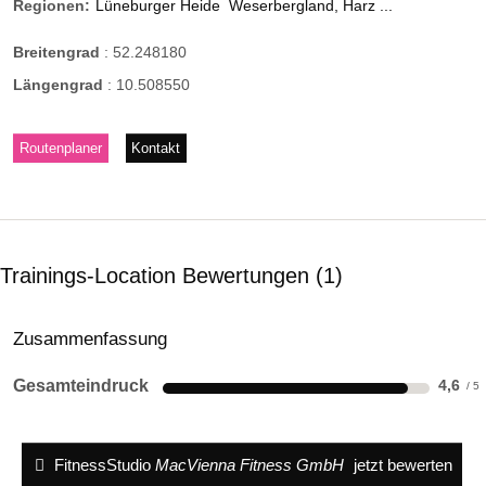
Regionen:
Lüneburger Heide
Weserbergland, Harz ...
Breitengrad
:
52.248180
Längengrad
:
10.508550
Routenplaner
Kontakt
Trainings-Location Bewertungen
1
Zusammenfassung
Gesamteindruck
4,6
FitnessStudio
MacVienna Fitness GmbH
jetzt bewerten