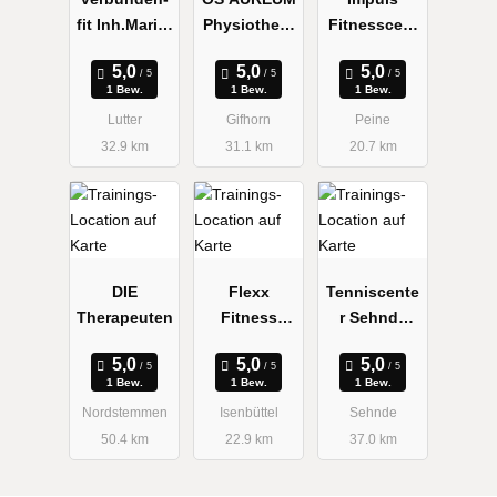
fit Inh.Marie-
Physiothera
Fitnesscent
Theres Löwe
pie
er
1 Bew.
1 Bew.
1 Bew.
Lutter
Gifhorn
Peine
32.9 km
31.1 km
20.7 km
DIE
Flexx
Tenniscente
Therapeuten
Fitness
r Sehnde
Center Inh.
Fitness-
Alex Melcher
Studio
1 Bew.
1 Bew.
1 Bew.
Nordstemmen
Isenbüttel
Sehnde
50.4 km
22.9 km
37.0 km