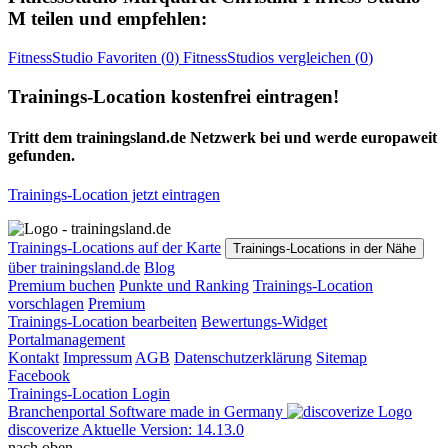
M
teilen und empfehlen:
FitnessStudio
Favoriten (
0
)
FitnessStudios
vergleichen (
0
)
Trainings-Location kostenfrei eintragen!
Tritt dem trainingsland.de Netzwerk bei und werde europaweit
gefunden.
Trainings-Location jetzt eintragen
Trainings-Locations auf der Karte
Trainings-Locations in der Nähe
über trainingsland.de
Blog
Premium buchen
Punkte und Ranking
Trainings-Location
vorschlagen
Premium
Trainings-Location bearbeiten
Bewertungs-Widget
Portalmanagement
Kontakt
Impressum
AGB
Datenschutzerklärung
Sitemap
Facebook
Trainings-Location Login
Branchenportal Software made in Germany
discoverize
Aktuelle Version: 14.13.0
nach oben