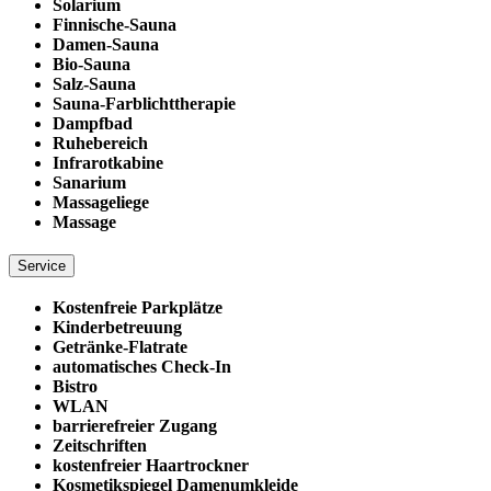
Solarium
Finnische-Sauna
Damen-Sauna
Bio-Sauna
Salz-Sauna
Sauna-Farblichttherapie
Dampfbad
Ruhebereich
Infrarotkabine
Sanarium
Massageliege
Massage
Service
Kostenfreie Parkplätze
Kinderbetreuung
Getränke-Flatrate
automatisches Check-In
Bistro
WLAN
barrierefreier Zugang
Zeitschriften
kostenfreier Haartrockner
Kosmetikspiegel Damenumkleide