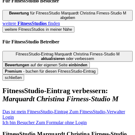
Für FitnessStudio
Besucher
Bewertung
für FitnessStudio Marquardt Christina Firness-Studio M
abgeben
weitere
FitnessStudios
finden
weitere FitnessStudios in meiner Nähe
Für FitnessStudio
Betreiber
FitnessStudio-Eintrag Marquardt Christina Firness-Studio M
aktualisieren
oder verbessern
Bewertungen
auf der eigenen Seite
einbinden
Premium
- buchen für diesen FitnessStudio-Eintrag
schließen
FitnessStudio-Eintrag verbessern:
Marquardt Christina Firness-Studio M
Das ist mein FitnessStudio-Eintrag
Zum FitnessStudio-Verwalter
Login
Ich bin Besucher
Zum Formular ohne Login
FitnessStudio
Marquardt Christina Firness-Studio