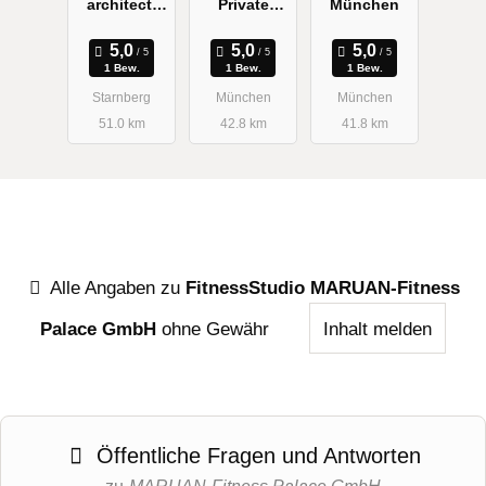
architect,
Private
München
Lejla Wium-
Coach
Andersen
1 Bew.
1 Bew.
1 Bew.
Starnberg
München
München
51.0 km
42.8 km
41.8 km
Alle Angaben zu
FitnessStudio MARUAN-Fitness
Palace GmbH
ohne Gewähr
Inhalt melden
Öffentliche Fragen und Antworten