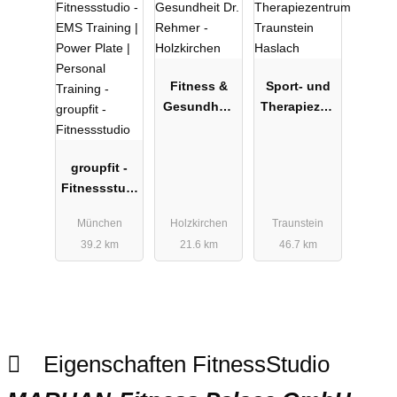
Fitness &
Sport- und
Gesundheit
Therapiezen
Dr. Rehmer -
trum
Holzkirchen
Traunstein
groupfit -
Haslach
Fitnessstudi
o
München
Holzkirchen
Traunstein
39.2 km
21.6 km
46.7 km
Eigenschaften FitnessStudio