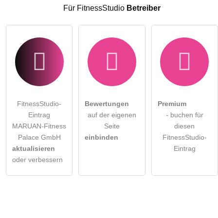
FitnessStudio-Eintrag zu stellen
.
Für FitnessStudio
Betreiber
FitnessStudio-
Bewertungen
Premium
Eintrag
auf der eigenen
- buchen für
MARUAN-Fitness
Seite
diesen
Palace GmbH
einbinden
FitnessStudio-
aktualisieren
Eintrag
oder verbessern