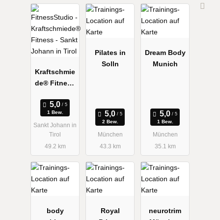
Pilates in
Dream Body
Solln
Munich
Kraftschmie
de® Fitness
- Sankt
Johann in
1 Bew.
Tirol
2 Bew.
1 Bew.
Sankt Johann in
Tirol
München
München
49.2 km
43.3 km
35.1 km
body
Royal
neurotrim