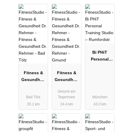
Bi PHiT
Personal
Training
Fitness &
Fitness &
Studio –
Gesundheit
Gesundheit
Rumfordstr.
Dr. Rehmer -
Dr. Rehmer -
Gmund am
Bad Tölz
Gmund
Bad Tölz
Tegernsee
München
35.1 km
24.4 km
43.3 km