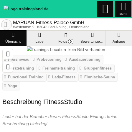
Menu
MARUAN-Fitness Palace GmbH
Westendstr. 9
83043
Bad Aibling
Deutschland
Übersicht
Lage
Fotos
Bewertungen
Anfrage
0
Preisniveau
Probetraining
Ausdauertraining
Gerätetraining
Freihanteltraining
Gruppenfitness
Functional Training
Lady-Fitness
Finnische-Sauna
Yoga
Beschreibung FitnessStudio
Leider hat der Betreiber dieses FitnessStudio-Eintrags keine
Beschreibung hinterlegt.