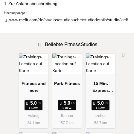
Zur Anfahrtsbeschreibung
Homepage:
www.mcfit.com/de/studios/studiosuche/studiodetails/studio/kiel/
Beliebte FitnessStudios
Fitness and
Park-Fitness
15 Min.
more
Express
Fitness
Itzehoe
1 Bew.
1 Bew.
1 Bew.
Aukrug
Itzehoe
Itzehoe
34.1 km
57.7 km
58.7 km