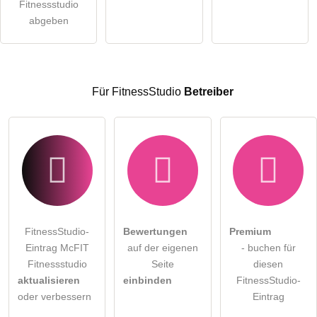
öffentliche Frage stellen
Fitnessstudio
Abbrechen
abgeben
Hinweis:
Bitte beachten Sie, öffentliche Fragen sind
für alle
Besucher sichtbar
.
Klicken Sie hier um eine
individuelle Frage
an den
FitnessStudio-Eintrag zu stellen
.
Für FitnessStudio
Betreiber
FitnessStudio-
Bewertungen
Premium
Eintrag McFIT
auf der eigenen
- buchen für
Fitnessstudio
Seite
diesen
aktualisieren
einbinden
FitnessStudio-
oder verbessern
Eintrag