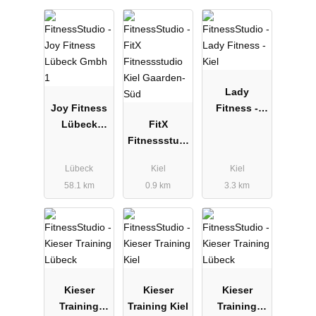
Lady
Joy Fitness
Fitness -
Lübeck
FitX
Kiel
Gmbh 1
Fitnessstudi
o Kiel
Lübeck
Kiel
Kiel
Gaarden-
58.1 km
0.9 km
3.3 km
Süd
Kieser
Kieser
Kieser
Training
Training Kiel
Training