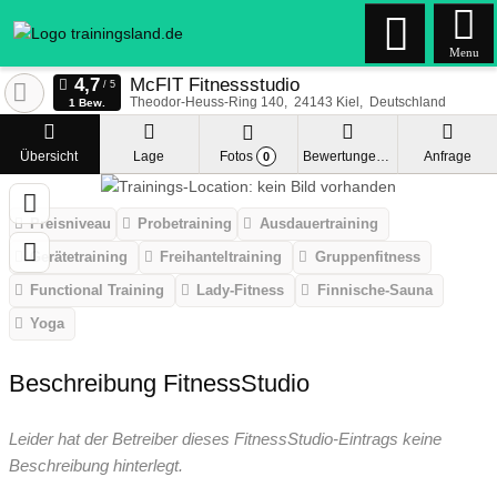
Menu
McFIT Fitnessstudio
Theodor-Heuss-Ring 140
24143
Kiel
Deutschland
1 Bew.
Übersicht
Lage
Fotos
Bewertungen
Anfrage
0
Preisniveau
Probetraining
Ausdauertraining
Gerätetraining
Freihanteltraining
Gruppenfitness
Functional Training
Lady-Fitness
Finnische-Sauna
Yoga
Beschreibung FitnessStudio
Leider hat der Betreiber dieses FitnessStudio-Eintrags keine
Beschreibung hinterlegt.