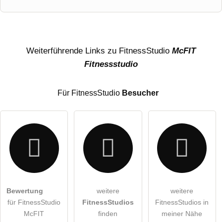
Vorname
Name
Weiterführende Links zu FitnessStudio
McFIT
Fitnessstudio
E-Mail-Adresse (wird nicht veröffentlicht)
Für FitnessStudio
Besucher
Hiermit akzeptiere ich die
AGB
.
Bewertung
weitere
weitere
für FitnessStudio
FitnessStudios
FitnessStudios in
Die
Datenschutzerklärung
habe ich zur Kenntnis genommen.
McFIT
finden
meiner Nähe