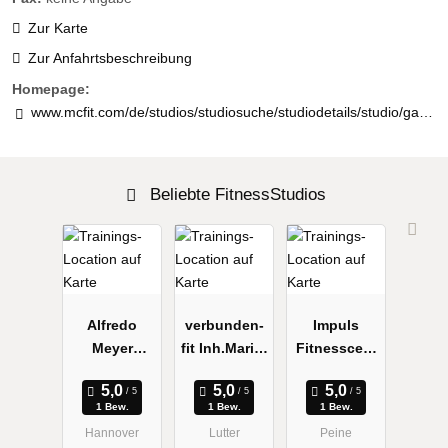
Zur Karte
Zur Anfahrtsbeschreibung
Homepage:
www.mcfit.com/de/studios/studiosuche/studiodetails/studio/garbsen/
Beliebte FitnessStudios
Alfredo
verbunden-
Impuls
Meyer
fit Inh.Marie-
Fitnesscent
Fitness-
Theres Löwe
er
Studio
1 Bew.
1 Bew.
1 Bew.
Hannover
Lutter
Peine