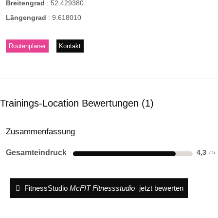
Breitengrad
:
52.429380
Längengrad
:
9.618010
Routenplaner
Kontakt
Trainings-Location Bewertungen
1
Zusammenfassung
Gesamteindruck
4,3
FitnessStudio
McFIT Fitnessstudio
jetzt bewerten