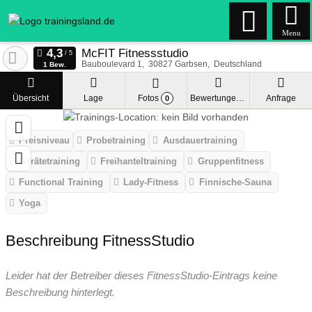
Menu
McFIT Fitnessstudio
Bauboulevard 1
30827
Garbsen
Deutschland
1 Bew.
Übersicht
Lage
Fotos
Bewertungen
Anfrage
0
Preisniveau
Probetraining
Ausdauertraining
Gerätetraining
Freihanteltraining
Gruppenfitness
Functional Training
Lady-Fitness
Finnische-Sauna
Yoga
Beschreibung FitnessStudio
Leider hat der Betreiber dieses FitnessStudio-Eintrags keine
Beschreibung hinterlegt.