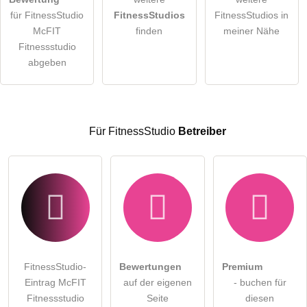
für FitnessStudio
FitnessStudios
FitnessStudios in
Die
Datenschutzerklärung
habe ich zur Kenntnis genommen.
McFIT
finden
meiner Nähe
öffentliche Frage stellen
Fitnessstudio
Abbrechen
abgeben
Hinweis:
Bitte beachten Sie, öffentliche Fragen sind
für alle
Besucher sichtbar
.
Klicken Sie hier um eine
individuelle Frage
an den
FitnessStudio-Eintrag zu stellen
.
Für FitnessStudio
Betreiber
FitnessStudio-
Bewertungen
Premium
Eintrag McFIT
auf der eigenen
- buchen für
Fitnessstudio
Seite
diesen