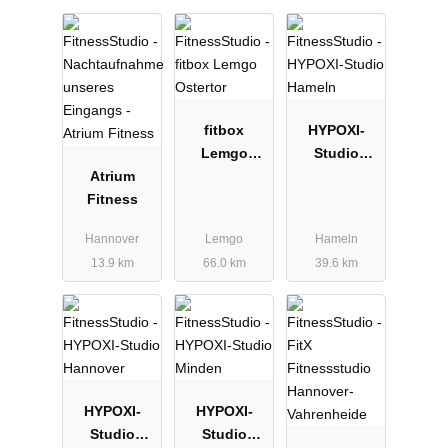
fitbox
HYPOXI-
Lemgo
Studio
Atrium
Ostertor
Hameln
Fitness
Hannover
Lemgo
Hameln
13.9 km
66.0 km
39.6 km
HYPOXI-
HYPOXI-
Studio
Studio