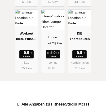
6.0 km
67.5 km
43.3 km
Workout
DIE
fitbox
med. Fitness
Therapeuten
Lemgo
GmbH
Ostertor
2 Bew.
2 Bew.
1 Bew.
Elze
Lemgo
Nordstemmen
35.1 km
66.0 km
31.8 km
Alle Angaben zu
FitnessStudio McFIT