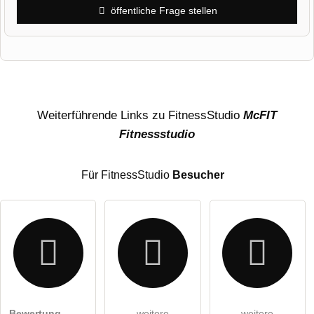
öffentliche Frage stellen
Vorname
Name
Weiterführende Links zu FitnessStudio
McFIT
Fitnessstudio
E-Mail-Adresse (wird nicht veröffentlicht)
Für FitnessStudio
Besucher
Hiermit akzeptiere ich die
AGB
.
Bewertung
weitere
weitere