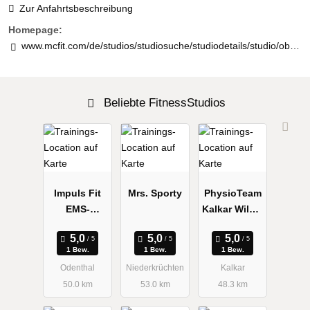
Zur Anfahrtsbeschreibung
Homepage:
www.mcfit.com/de/studios/studiosuche/studiodetails/studio/oberhausen-altstadt/
Beliebte FitnessStudios
Impuls Fit
Mrs. Sporty
PhysioTeam
EMS-
Kalkar Wilma
Training
Strikkers-
Haukes
1 Bew.
1 Bew.
1 Bew.
Odenthal
Niederkrüchten
Kalkar
50.0 km
53.0 km
48.3 km