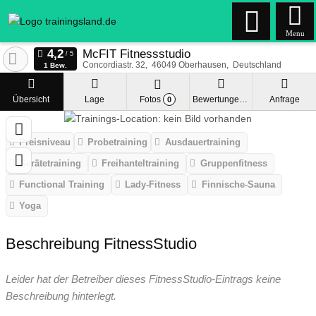
Menu
McFIT Fitnessstudio
Concordiastr. 32
46049
Oberhausen
Deutschland
1 Bew.
Übersicht
Lage
Fotos
Bewertungen
Anfrage
0
Preisniveau
Probetraining
Ausdauertraining
Gerätetraining
Freihanteltraining
Gruppenfitness
Functional Training
Lady-Fitness
Finnische-Sauna
Yoga
Beschreibung FitnessStudio
Leider hat der Betreiber dieses FitnessStudio-Eintrags keine
Beschreibung hinterlegt.