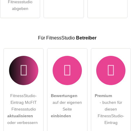
öffentliche Frage stellen
Fitnessstudio
Abbrechen
abgeben
Hinweis:
Bitte beachten Sie, öffentliche Fragen sind
für alle
Besucher sichtbar
.
Klicken Sie hier um eine
individuelle Frage
an den
FitnessStudio-Eintrag zu stellen
.
Für FitnessStudio
Betreiber
FitnessStudio-
Bewertungen
Premium
Eintrag McFIT
auf der eigenen
- buchen für
Fitnessstudio
Seite
diesen
aktualisieren
einbinden
FitnessStudio-
oder verbessern
Eintrag