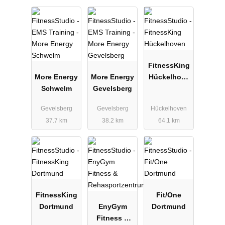
FitnessKing
More Energy
More Energy
Hückelhove
Schwelm
Gevelsberg
n
Gevelsberg
Gevelsberg
Hückelhoven
37.7 km
38.2 km
64.1 km
FitnessKing
Fit/One
Dortmund
EnyGym
Dortmund
Fitness &