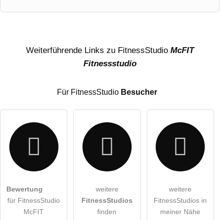
Vorname
Name
Weiterführende Links zu FitnessStudio
McFIT
Fitnessstudio
E-Mail-Adresse (wird nicht veröffentlicht)
Für FitnessStudio
Besucher
Hiermit akzeptiere ich die
AGB
.
Bewertung
weitere
weitere
für FitnessStudio
FitnessStudios
FitnessStudios in
Die
Datenschutzerklärung
habe ich zur Kenntnis genommen.
McFIT
finden
meiner Nähe