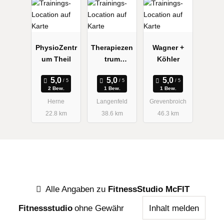
PhysioZentr
Therapiezen
Wagner +
um Theil
trum
Köhler
Wiebusch +
Göddertz
2 Bew.
1 Bew.
1 Bew.
Herne
Langenfeld
Grevenbroich
22.8 km
38.6 km
46.3 km
Alle Angaben zu
FitnessStudio McFIT
Fitnessstudio
ohne Gewähr
Inhalt melden