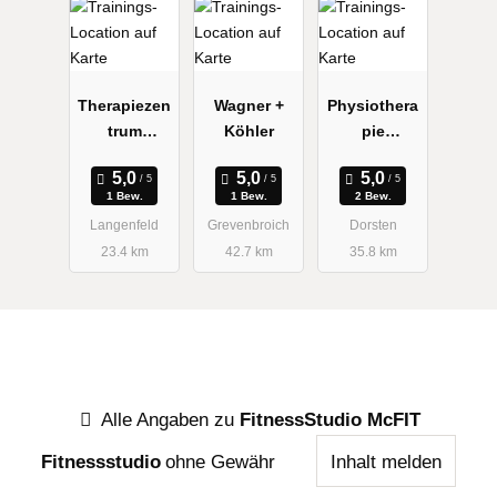
Therapiezen
Wagner +
Physiothera
trum
Köhler
pie
Wiebusch +
Bergmann
Göddertz
1 Bew.
1 Bew.
2 Bew.
Langenfeld
Grevenbroich
Dorsten
23.4 km
42.7 km
35.8 km
Alle Angaben zu
FitnessStudio McFIT
Fitnessstudio
ohne Gewähr
Inhalt melden