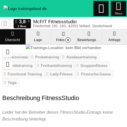
Menu
McFIT Fitnessstudio
Friedrichstr. 191 -193
42551
Velbert
Deutschland
1 Bew.
Übersicht
Lage
Fotos
Bewertungen
Anfrage
0
Preisniveau
Probetraining
Ausdauertraining
Gerätetraining
Freihanteltraining
Gruppenfitness
Functional Training
Lady-Fitness
Finnische-Sauna
Yoga
Beschreibung FitnessStudio
Leider hat der Betreiber dieses FitnessStudio-Eintrags keine
Beschreibung hinterlegt.