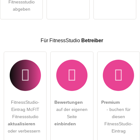
öffentliche Frage stellen
Fitnessstudio
Abbrechen
abgeben
Hinweis:
Bitte beachten Sie, öffentliche Fragen sind
für alle
Besucher sichtbar
.
Klicken Sie hier um eine
individuelle Frage
an den
FitnessStudio-Eintrag zu stellen
.
Für FitnessStudio
Betreiber
FitnessStudio-
Bewertungen
Premium
Eintrag McFIT
auf der eigenen
- buchen für
Fitnessstudio
Seite
diesen
aktualisieren
einbinden
FitnessStudio-
oder verbessern
Eintrag