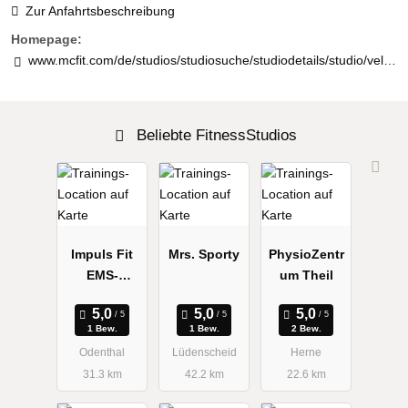
Zur Anfahrtsbeschreibung
Homepage:
www.mcfit.com/de/studios/studiosuche/studiodetails/studio/velbert/
Beliebte FitnessStudios
Impuls Fit
Mrs. Sporty
PhysioZentr
EMS-
um Theil
Training
1 Bew.
1 Bew.
2 Bew.
Odenthal
Lüdenscheid
Herne
31.3 km
42.2 km
22.6 km