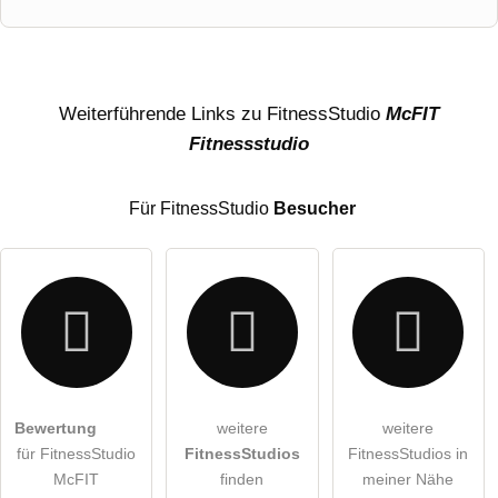
Vorname
Name
Weiterführende Links zu FitnessStudio
McFIT
Fitnessstudio
E-Mail-Adresse (wird nicht veröffentlicht)
Für FitnessStudio
Besucher
Hiermit akzeptiere ich die
AGB
.
Bewertung
weitere
weitere
für FitnessStudio
FitnessStudios
FitnessStudios in
Die
Datenschutzerklärung
habe ich zur Kenntnis genommen.
McFIT
finden
meiner Nähe