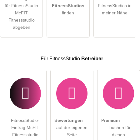
für FitnessStudio
FitnessStudios
FitnessStudios in
Die
Datenschutzerklärung
habe ich zur Kenntnis genommen.
McFIT
finden
meiner Nähe
öffentliche Frage stellen
Fitnessstudio
Abbrechen
abgeben
Hinweis:
Bitte beachten Sie, öffentliche Fragen sind
für alle
Besucher sichtbar
.
Klicken Sie hier um eine
individuelle Frage
an den
FitnessStudio-Eintrag zu stellen
.
Für FitnessStudio
Betreiber
FitnessStudio-
Bewertungen
Premium
Eintrag McFIT
auf der eigenen
- buchen für
Fitnessstudio
Seite
diesen