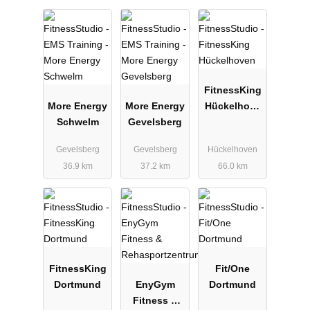
FitnessKing
More Energy
More Energy
Hückelhove
Schwelm
Gevelsberg
n
Gevelsberg
Gevelsberg
Hückelhoven
36.9 km
37.2 km
66.0 km
FitnessKing
Fit/One
Dortmund
EnyGym
Dortmund
Fitness &