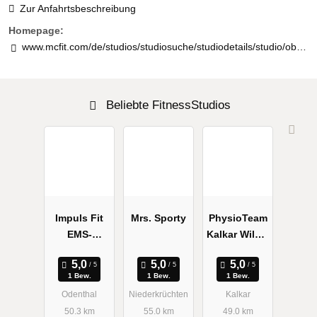
Zur Anfahrtsbeschreibung
Homepage:
www.mcfit.com/de/studios/studiosuche/studiodetails/studio/oberhausen/
Beliebte FitnessStudios
Impuls Fit
Mrs. Sporty
PhysioTeam
EMS-
Kalkar Wilma
Training
Strikkers-
Haukes
1 Bew.
1 Bew.
1 Bew.
Odenthal
Niederkrüchten
Kalkar
50.3 km
55.0 km
49.0 km