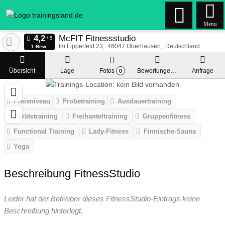
Menu
McFIT Fitnessstudio
Im Lipperfeld 23
46047
Oberhausen
Deutschland
1 Bew.
Übersicht
Lage
Fotos
Bewertungen
Anfrage
0
Preisniveau
Probetraining
Ausdauertraining
Gerätetraining
Freihanteltraining
Gruppenfitness
Functional Training
Lady-Fitness
Finnische-Sauna
Yoga
Beschreibung FitnessStudio
Leider hat der Betreiber dieses FitnessStudio-Eintrags keine
Beschreibung hinterlegt.