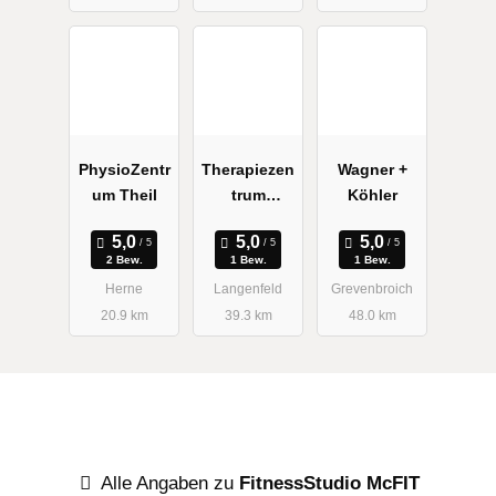
PhysioZentr
Therapiezen
Wagner +
um Theil
trum
Köhler
Wiebusch +
Göddertz
2 Bew.
1 Bew.
1 Bew.
Herne
Langenfeld
Grevenbroich
20.9 km
39.3 km
48.0 km
Alle Angaben zu
FitnessStudio McFIT