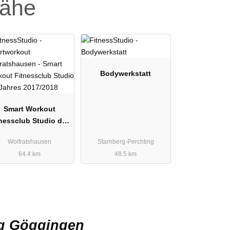
Nähe
Bodywerkstatt
Smart Workout
nessclub Studio des
Jahres 2017/2018
Wolfratshausen
Starnberg-Perchting
64.4 km
48.5 km
rg Göggingen