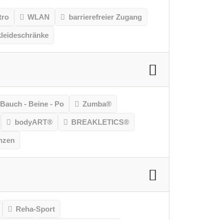
tro
WLAN
barrierefreier Zugang
leideschränke
Bauch - Beine - Po
Zumba®
bodyART®
BREAKLETICS®
nzen
Reha-Sport