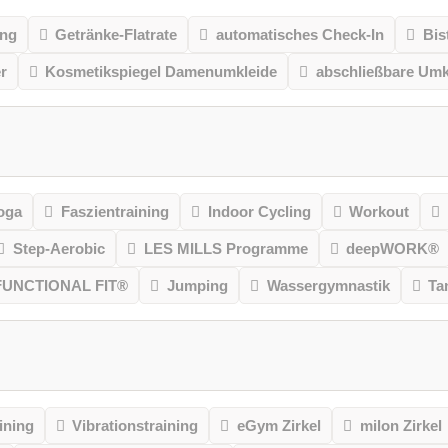
ung
Getränke-Flatrate
automatisches Check-In
Bis
r
Kosmetikspiegel Damenumkleide
abschließbare Umk
oga
Faszientraining
Indoor Cycling
Workout
Step-Aerobic
LES MILLS Programme
deepWORK®
FUNCTIONAL FIT®
Jumping
Wassergymnastik
Ta
ining
Vibrationstraining
eGym Zirkel
milon Zirkel