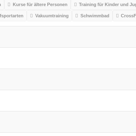
n
Kurse für ältere Personen
Training für Kinder und Ju
sportarten
Vakuumtraining
Schwimmbad
CrossF