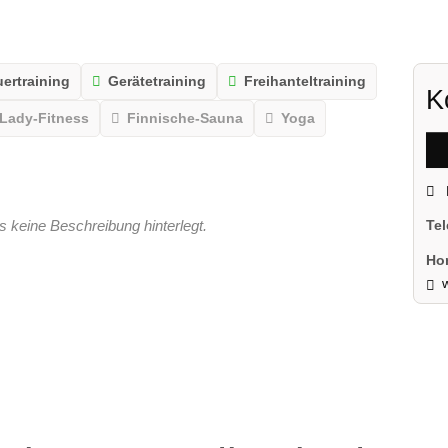
ertraining
Gerätetraining
Freihanteltraining
K
Lady-Fitness
Finnische-Sauna
Yoga
s keine Beschreibung hinterlegt.
Te
Ho
w