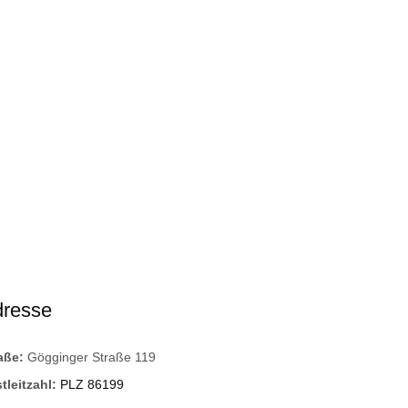
dresse
raße:
Gögginger Straße 119
tleitzahl:
PLZ 86199