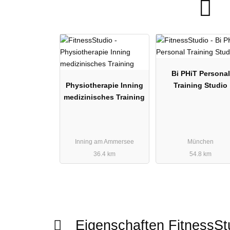
Bi PHiT Personal
Physiotherapie Inning
Training Studio
medizinisches Training
Inning am Ammersee
München
36.4 km
54.8 km
Eigenschaften FitnessS