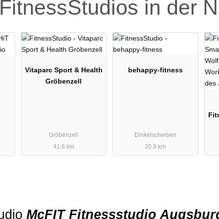
FitnessStudios in der 
Vitaparc Sport & Health
behappy-fitness
Gröbenzell
Fit
Gröbenzell
Dinkelscherben
41.6 km
20.9 km
tudio
McFIT Fitnessstudio Augsbu