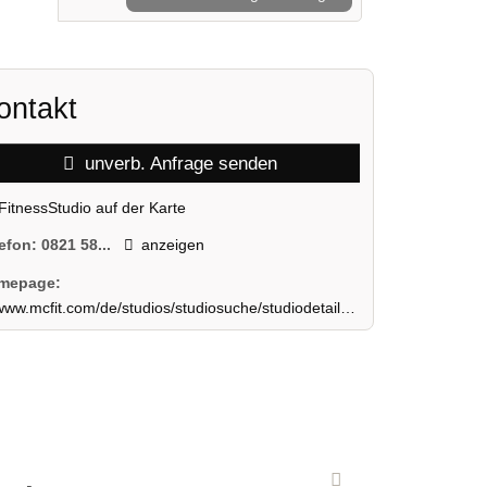
ontakt
unverb. Anfrage senden
FitnessStudio auf der Karte
lefon:
0821 58...
anzeigen
mepage:
ww.mcfit.com/de/studios/studiosuche/studiodetails/studio/augsburg-goeggingen/