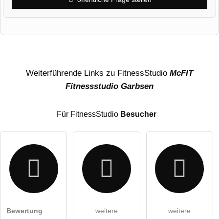
Vorname
Name
Weiterführende Links zu FitnessStudio
McFIT
Fitnessstudio Garbsen
E-Mail-Adresse (wird nicht veröffentlicht)
Für FitnessStudio
Besucher
Hiermit akzeptiere ich die
AGB
.
Bewertung
weitere
weitere