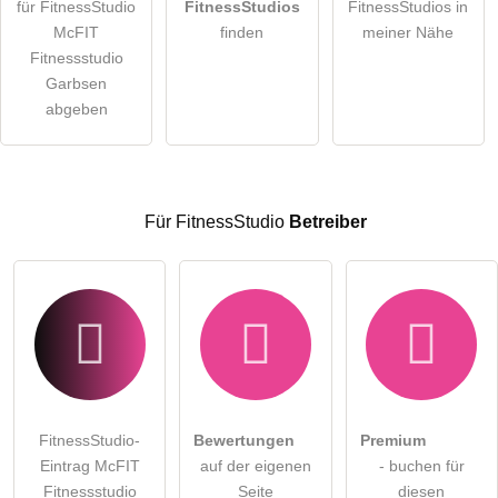
für FitnessStudio
FitnessStudios
FitnessStudios in
Die
Datenschutzerklärung
habe ich zur Kenntnis genommen.
McFIT
finden
meiner Nähe
öffentliche Frage stellen
Fitnessstudio
Abbrechen
Garbsen
Hinweis:
Bitte beachten Sie, öffentliche Fragen sind
für alle
abgeben
Besucher sichtbar
.
Klicken Sie hier um eine
individuelle Frage
an den
FitnessStudio-Eintrag zu stellen
.
Für FitnessStudio
Betreiber
FitnessStudio-
Bewertungen
Premium
Eintrag McFIT
auf der eigenen
- buchen für
Fitnessstudio
Seite
diesen