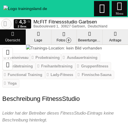
Menu
McFIT Fitnessstudio Garbsen
Bauboulevard 1
30827
Garbsen
Deutschland
2 Bew.
Übersicht
Lage
Fotos
Bewertungen
Anfrage
0
Preisniveau
Probetraining
Ausdauertraining
Gerätetraining
Freihanteltraining
Gruppenfitness
Functional Training
Lady-Fitness
Finnische-Sauna
Yoga
Beschreibung FitnessStudio
Leider hat der Betreiber dieses FitnessStudio-Eintrags keine
Beschreibung hinterlegt.