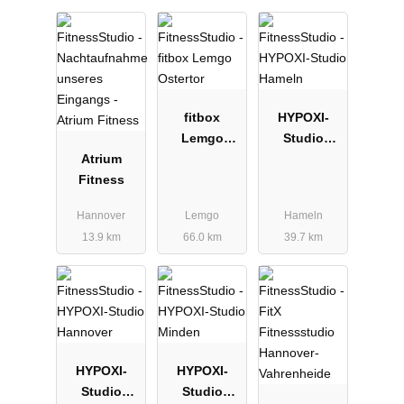
fitbox
HYPOXI-
Lemgo
Studio
Atrium
Ostertor
Hameln
Fitness
Hannover
Lemgo
Hameln
13.9 km
66.0 km
39.7 km
HYPOXI-
HYPOXI-
Studio
Studio