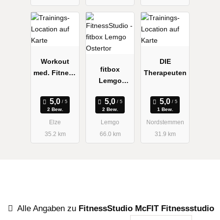
Workout
DIE
fitbox
med. Fitness
Therapeuten
Lemgo
GmbH
Ostertor
2 Bew.
2 Bew.
1 Bew.
Elze
Lemgo
Nordstemmen
35.2 km
66.0 km
31.9 km
Alle Angaben zu
FitnessStudio McFIT Fitnessstudio