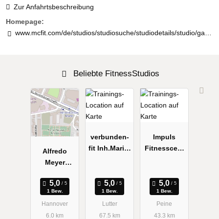
Zur Anfahrtsbeschreibung
Homepage:
www.mcfit.com/de/studios/studiosuche/studiodetails/studio/garbsen/
Beliebte FitnessStudios
verbunden-
Impuls
fit Inh.Marie-
Fitnesscent
Alfredo
Theres Löwe
er
Meyer
Fitness-
Studio
1 Bew.
1 Bew.
1 Bew.
Hannover
Lutter
Peine
6.0 km
67.5 km
43.3 km