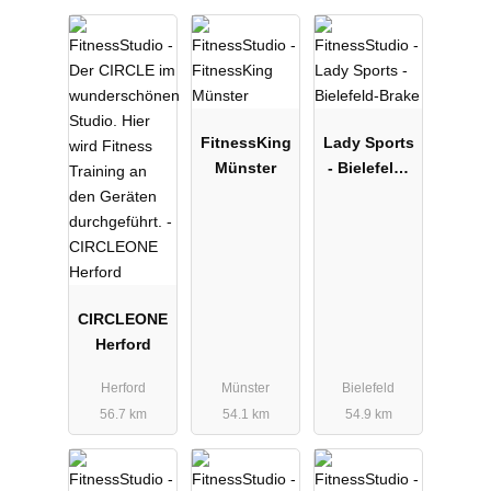
FitnessKing
Lady Sports
Münster
- Bielefeld-
Brake
CIRCLEONE
Herford
Herford
Münster
Bielefeld
56.7 km
54.1 km
54.9 km