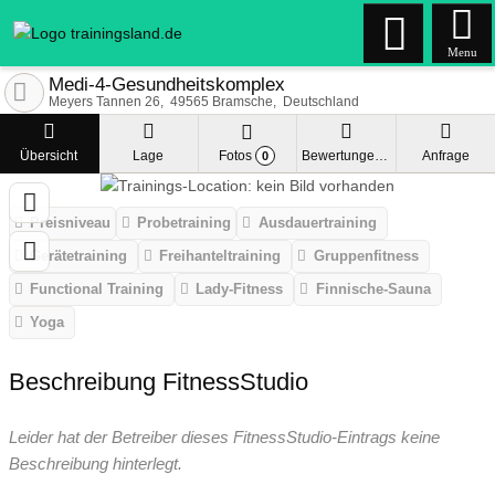
Menu
Medi-4-Gesundheitskomplex
Meyers Tannen 26
49565
Bramsche
Deutschland
Übersicht
Lage
Fotos
Bewertungen
Anfrage
0
Preisniveau
Probetraining
Ausdauertraining
Gerätetraining
Freihanteltraining
Gruppenfitness
Functional Training
Lady-Fitness
Finnische-Sauna
Yoga
Beschreibung FitnessStudio
Leider hat der Betreiber dieses FitnessStudio-Eintrags keine
Beschreibung hinterlegt.