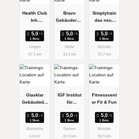
Health Club
Bravo
Simplytrain
Inh.
Gebäuderein
das neue
Christiane
igung
EMS
Greve
Fitnessstudi
1 Bew.
1 Bew.
1 Bew.
o Münster
Lingen
Melle
Münster
47.1 km
32.3 km
55.7 km
Glasklar
IGF Institut
Fitnesscent
Gebäudedie
für
er Fit & Fun
nste
Gesundheit
Bramsche
und Fitness
1 Bew.
1 Bew.
1 Bew.
Bramsche
Greven
Münster
4.9 km
42.9 km
50.5 km