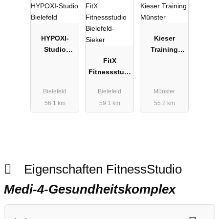
HYPOXI-
Kieser
Studio
Training
Bielefeld
FitX
Münster
Fitnessstudi
o Bielefeld-
Bielefeld
Bielefeld
Münster
Sieker
56.1 km
59.1 km
55.2 km
Eigenschaften FitnessStudio
Medi-4-Gesundheitskomplex