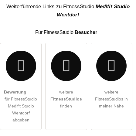
Name
Weiterführende Links zu FitnessStudio
Medifit Studio
Wentdorf
E-Mail-Adresse (wird nicht veröffentlicht)
Für FitnessStudio
Besucher
Hiermit akzeptiere ich die
AGB
.
Bewertung
weitere
weitere
für FitnessStudio
FitnessStudios
FitnessStudios in
Die
Datenschutzerklärung
habe ich zur Kenntnis genommen.
Medifit Studio
finden
meiner Nähe
öffentliche Frage stellen
Wentdorf
Abbrechen
abgeben
Hinweis:
Bitte beachten Sie, öffentliche Fragen sind
für alle
Besucher sichtbar
.