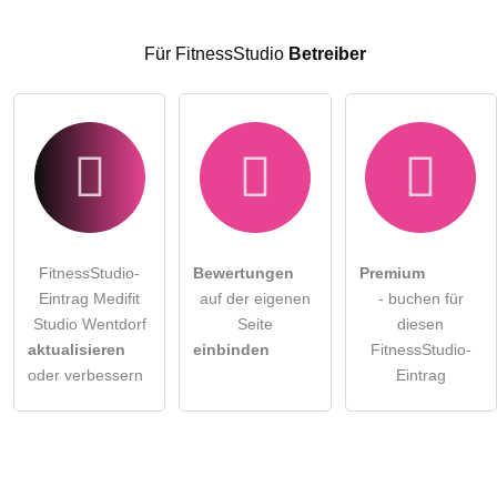
Klicken Sie hier um eine
individuelle Frage
an den
FitnessStudio-Eintrag zu stellen
.
Für FitnessStudio
Betreiber
FitnessStudio-
Bewertungen
Premium
Eintrag Medifit
auf der eigenen
- buchen für
Studio Wentdorf
Seite
diesen
aktualisieren
einbinden
FitnessStudio-
oder verbessern
Eintrag