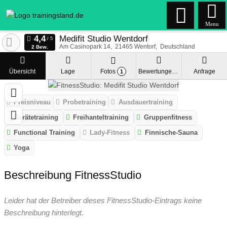
Menu
Medifit Studio Wentdorf
Am Casinopark 14
21465
Wentorf
Deutschland
2 Bew.
Übersicht
Lage
Fotos
Bewertungen
Anfrage
1
Preisniveau
Probetraining
Ausdauertraining
Gerätetraining
Freihanteltraining
Gruppenfitness
Functional Training
Lady-Fitness
Finnische-Sauna
Yoga
Beschreibung FitnessStudio
Leider hat der Betreiber dieses FitnessStudio-Eintrags keine
Beschreibung hinterlegt.