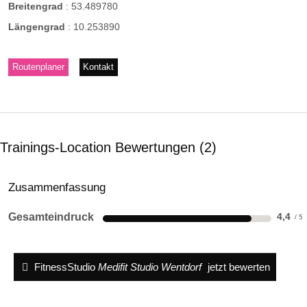
Breitengrad
:
53.489780
Längengrad
:
10.253890
Routenplaner
Kontakt
Trainings-Location Bewertungen
2
Zusammenfassung
Gesamteindruck
4,4
FitnessStudio
Medifit Studio Wentdorf
jetzt bewerten