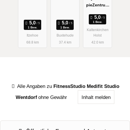
pieZentrum
Berg
1 Bew.
1 Bew.
1 Bew.
Kaltenkirchen
Itzehoe
Buxtehude
Holst
68.8 km
37.4 km
42.0 km
Alle Angaben zu
FitnessStudio Medifit Studio
Wentdorf
ohne Gewähr
Inhalt melden