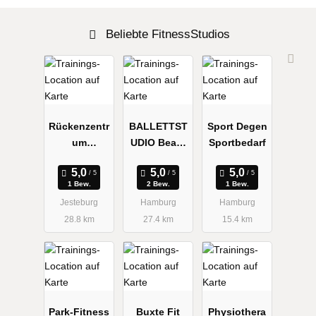
Beliebte FitnessStudios
Rückenzentr
BALLETTST
Sport Degen
um
UDIO Beate
Sportbedarf
Nordheide
Schüßler-
Preuß
1 Bew.
2 Bew.
1 Bew.
Jesteburg
Hamburg
Hamburg
28.8 km
27.4 km
15.4 km
Park-Fitness
Buxte Fit
Physiothera