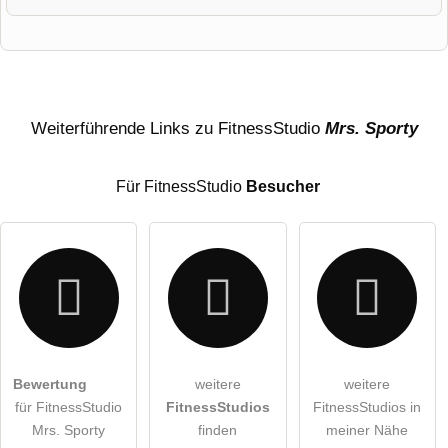
Vorname
Name
Weiterführende Links zu FitnessStudio
Mrs. Sporty
Für FitnessStudio
Besucher
E-Mail-Adresse (wird nicht veröffentlicht)
Bewertung
weitere
weitere
Hiermit akzeptiere ich die
AGB
.
für FitnessStudio
FitnessStudios
FitnessStudios in
Mrs. Sporty
finden
meiner Nähe
Die
Datenschutzerklärung
habe ich zur Kenntnis genommen.