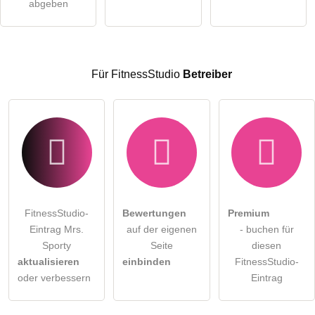
abgeben
öffentliche Frage stellen
Abbrechen
Hinweis:
Bitte beachten Sie, öffentliche Fragen sind
für alle
Besucher sichtbar
.
Für FitnessStudio
Betreiber
Klicken Sie hier um eine
individuelle Frage
an den
FitnessStudio-Eintrag zu stellen
.
FitnessStudio-
Bewertungen
Premium
Eintrag Mrs.
auf der eigenen
- buchen für
Sporty
Seite
diesen
aktualisieren
einbinden
FitnessStudio-
oder verbessern
Eintrag