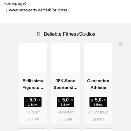
Homepage:
www.mrssporty.de/club/bruchsal/
Beliebte FitnessStudios
Bellissima
JFK-Sport
Generation
Figurstuio
Sporternähr
Athletic
für Frauen
ung
1 Bew.
1 Bew.
1 Bew.
Stuttgart
Heidelberg
Philippsburg
62.4 km
33.2 km
18.0 km