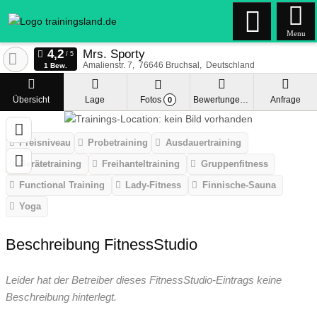
Menu
Mrs. Sporty
Amalienstr. 7
76646
Bruchsal
Deutschland
1 Bew.
Übersicht
Lage
Fotos
Bewertungen
Anfrage
0
Preisniveau
Probetraining
Ausdauertraining
Gerätetraining
Freihanteltraining
Gruppenfitness
Functional Training
Lady-Fitness
Finnische-Sauna
Yoga
Beschreibung FitnessStudio
Leider hat der Betreiber dieses FitnessStudio-Eintrags keine
Beschreibung hinterlegt.