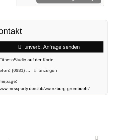
ontakt
unverb. Anfrage senden
FitnessStudio auf der Karte
lefon:
(0931) ...
anzeigen
mepage:
www.mrssporty.de/club/wuerzburg-grombuehl/