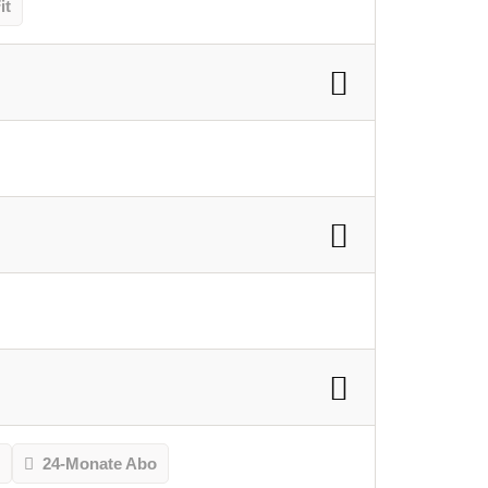
it
o
24-Monate Abo