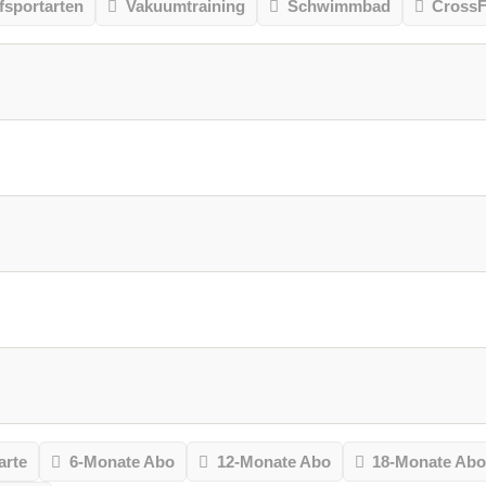
sportarten
Vakuumtraining
Schwimmbad
CrossF
arte
6-Monate Abo
12-Monate Abo
18-Monate Ab