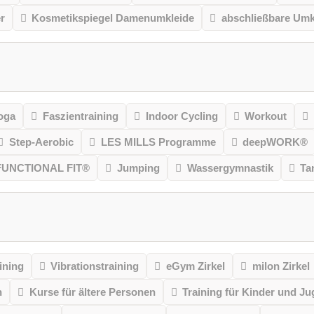
r
Kosmetikspiegel Damenumkleide
abschließbare Umk
oga
Faszientraining
Indoor Cycling
Workout
Step-Aerobic
LES MILLS Programme
deepWORK®
FUNCTIONAL FIT®
Jumping
Wassergymnastik
Ta
ining
Vibrationstraining
eGym Zirkel
milon Zirkel
n
Kurse für ältere Personen
Training für Kinder und Ju