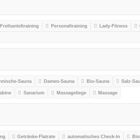
Freihanteltraining
Personaltraining
Lady-Fitness
nnische-Sauna
Damen-Sauna
Bio-Sauna
Salz-Sa
kabine
Sanarium
Massageliege
Massage
ung
Getränke-Flatrate
automatisches Check-In
Bis