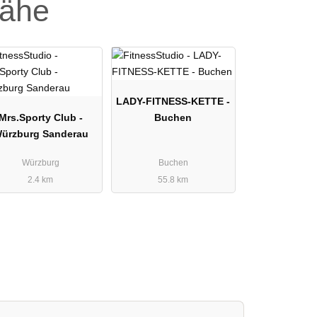
Nähe
LADY-FITNESS-KETTE -
Mrs.Sporty Club -
Buchen
ürzburg Sanderau
Würzburg
Buchen
2.4 km
55.8 km