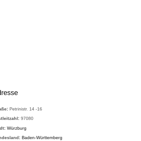
dresse
raße:
Petrinistr. 14 -16
tleitzahl:
97080
dt:
Würzburg
ndesland:
Baden-Württemberg