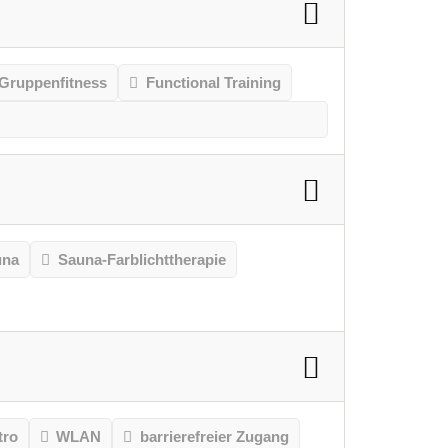
Gruppenfitness
Functional Training
una
Sauna-Farblichttherapie
tro
WLAN
barrierefreier Zugang