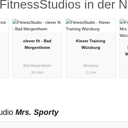
FitnessStudios in der 
clever fit - Bad
Kieser Training
Mergentheim
Würzburg
W
Bad Mergentheim
Würzburg
36.4 km
2.1 km
tudio
Mrs. Sporty