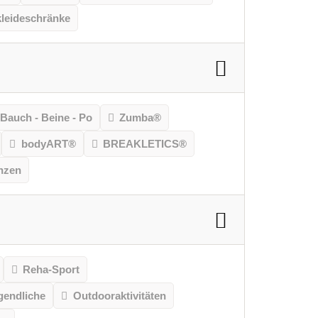
leideschränke
Bauch - Beine - Po
Zumba®
bodyART®
BREAKLETICS®
nzen
Reha-Sport
gendliche
Outdooraktivitäten