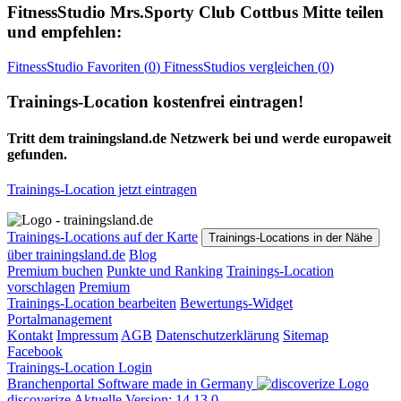
FitnessStudio
Mrs.Sporty Club Cottbus Mitte
teilen
und empfehlen:
FitnessStudio
Favoriten (
0
)
FitnessStudios
vergleichen (
0
)
Trainings-Location kostenfrei eintragen!
Tritt dem trainingsland.de Netzwerk bei und werde europaweit
gefunden.
Trainings-Location jetzt eintragen
Trainings-Locations auf der Karte
Trainings-Locations in der Nähe
über trainingsland.de
Blog
Premium buchen
Punkte und Ranking
Trainings-Location
vorschlagen
Premium
Trainings-Location bearbeiten
Bewertungs-Widget
Portalmanagement
Kontakt
Impressum
AGB
Datenschutzerklärung
Sitemap
Facebook
Trainings-Location Login
Branchenportal Software made in Germany
discoverize
Aktuelle Version: 14.13.0