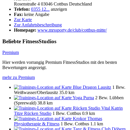
Rosenstraße 4
03046
Cottbus
Deutschland
Telefon:
0355 12...
anzeigen
Fax:
keine Angabe
Zur Karte
Zur Anfahrtsbeschreibung
Homepage:
www.mrssporty.de/club/cottbus-mitte/
Beliebte FitnessStudios
Premium
Hier werden vorrangig Premium FitnessStudios mit den besten
Bewertungen angezeigt.
mehr zu Premium
Blue Dragon Lausitz
1 Bew.
Weißwasser/Oberlausitz
35.0 km
Yoga Purna
2 Bew.
Lübben
(Spreewald)
38.8 km
Rücken Studio Vital Katrin
Titze Rücken Studio
1 Bew.
Cottbus
0.9 km
Krokor Thomas
Physiotherapie & Fitness
1 Bew.
Cottbus
1.1 km
Tanz & Fitness Club Döbern