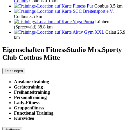
Cottbus
Cottbus
0.1 km
Fitness Pur
Cottbus
3.5 km
SCC Breitensport e.V.
Cottbus
3.5 km
Yoga Purna
Lübben
(Spreewald)
38.8 km
Aktiv Gym XXL
Calau
25.9
km
Eigenschaften FitnessStudio
Mrs.Sporty
Club Cottbus Mitte
Leistungen
Ausdauertraining
Gerätetraining
Freihanteltraining
Personaltraining
Lady-Fitness
Gruppenfitness
Functional Training
Kursvideo