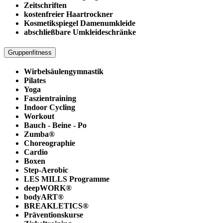
Zeitschriften
kostenfreier Haartrockner
Kosmetikspiegel Damenumkleide
abschließbare Umkleideschränke
Gruppenfitness
Wirbelsäulengymnastik
Pilates
Yoga
Faszientraining
Indoor Cycling
Workout
Bauch - Beine - Po
Zumba®
Choreographie
Cardio
Boxen
Step-Aerobic
LES MILLS Programme
deepWORK®
bodyART®
BREAKLETICS®
Präventionskurse