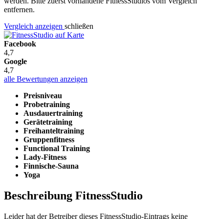
werden. Bitte zuerst vorhandene FitnessStudios vom Vergleich
entfernen.
Vergleich anzeigen
schließen
Facebook
4,7
Google
4,7
alle Bewertungen anzeigen
Preisniveau
Probetraining
Ausdauertraining
Gerätetraining
Freihanteltraining
Gruppenfitness
Functional Training
Lady-Fitness
Finnische-Sauna
Yoga
Beschreibung FitnessStudio
Leider hat der Betreiber dieses FitnessStudio-Eintrags keine