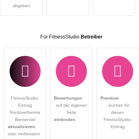
abgeben
Hinweis:
Bitte beachten Sie, öffentliche Fragen sind
für alle
Besucher sichtbar
.
Klicken Sie hier um eine
individuelle Frage
an den
FitnessStudio-Eintrag zu stellen
.
Für FitnessStudio
Betreiber
FitnessStudio-
Bewertungen
Premium
Eintrag
auf der eigenen
- buchen für
Nordseetherme
Seite
diesen
Bensersiel
einbinden
FitnessStudio-
aktualisieren
Eintrag
oder verbessern