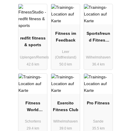
Fitness im
Sportsfreun
redfit fitness
Feedback
d Fitness
& sports
GmbH & Co.
Leer
KG
Uplengen/Remels
(Ostfriesland)
Wilhelmshaven
42.6 km
50.0 km
36.4 km
Fitness
Exercito
Pro Fitness
World
Fitness Club
Schortens
Schortens
Wilhelmshaven
Sande
29.4 km
39.0 km
35.5 km