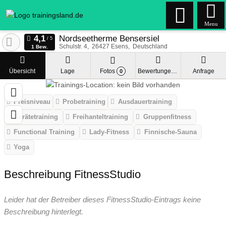
Menu
Nordseetherme Bensersiel
Schulstr. 4
26427
Esens
Deutschland
1 Bew.
Übersicht
Lage
Fotos
Bewertungen
Anfrage
0
Preisniveau
Probetraining
Ausdauertraining
Gerätetraining
Freihanteltraining
Gruppenfitness
Functional Training
Lady-Fitness
Finnische-Sauna
Yoga
Beschreibung FitnessStudio
Leider hat der Betreiber dieses FitnessStudio-Eintrags keine
Beschreibung hinterlegt.