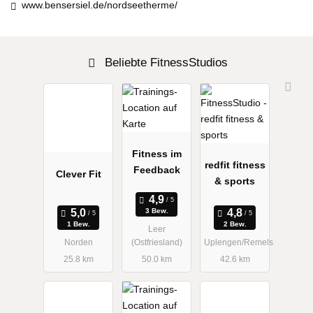
www.bensersiel.de/nordseetherme/
Beliebte FitnessStudios
Fitness im
redfit fitness
Feedback
Clever Fit
& sports
3 Bew.
1 Bew.
2 Bew.
Leer
Norden
(Ostfriesland)
Uplengen/Remels
25.8 km
50.0 km
42.6 km