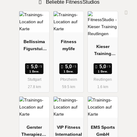
Beliebte FitnessStudios
Bellissima
Fitness
Kieser
Figurstuio
mylife
Training
für Frauen
Reutlingen
1 Bew.
1 Bew.
1 Bew.
Stuttgart
Pforzheim
Reutlingen
27.8 km
59.5 km
1.6 km
Gerster
VIP Fitness
EMS Sports
Therapiezen
International
GmbH