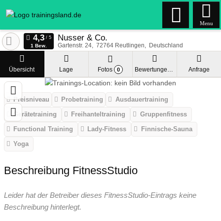
Menu
Nusser & Co.
Gartenstr. 24
72764
Reutlingen
Deutschland
1 Bew.
Übersicht
Lage
Fotos
Bewertungen
Anfrage
0
Preisniveau
Probetraining
Ausdauertraining
Gerätetraining
Freihanteltraining
Gruppenfitness
Functional Training
Lady-Fitness
Finnische-Sauna
Yoga
Beschreibung FitnessStudio
Leider hat der Betreiber dieses FitnessStudio-Eintrags keine
Beschreibung hinterlegt.