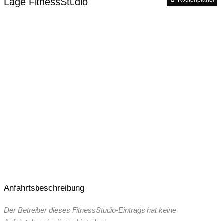
Lage FitnessStudio
Routenplaner
24 Stunden – 365 Tage geöffnet
Anfahrtsbeschreibung
Der Betreiber dieses FitnessStudio-Eintrags hat keine