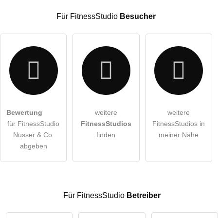
Für FitnessStudio
Besucher
E-Mail-Adresse (wird nicht veröffentlicht)
Bewertung
weitere
weitere
Hiermit akzeptiere ich die
AGB
.
für FitnessStudio
FitnessStudios
FitnessStudios in
Nusser & Co.
finden
meiner Nähe
Die
Datenschutzerklärung
habe ich zur Kenntnis genommen.
abgeben
öffentliche Frage stellen
Abbrechen
Hinweis:
Bitte beachten Sie, öffentliche Fragen sind
für alle
Besucher sichtbar
.
Für FitnessStudio
Betreiber
Klicken Sie hier um eine
individuelle Frage
an den
FitnessStudio-Eintrag zu stellen
.