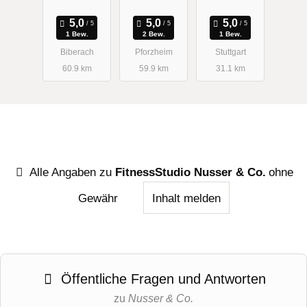
trum
1 Bew.
2 Bew.
1 Bew.
Biberach
Pforzheim
Stuttgart
60.9 km
59.9 km
31.1 km
Alle Angaben zu
FitnessStudio Nusser & Co.
ohne
Gewähr
Inhalt melden
Öffentliche Fragen und Antworten
zu
Nusser & Co.