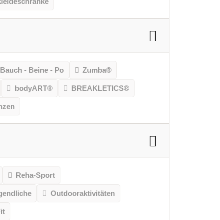
leideschränke
Bauch - Beine - Po
Zumba®
bodyART®
BREAKLETICS®
nzen
Reha-Sport
gendliche
Outdooraktivitäten
it