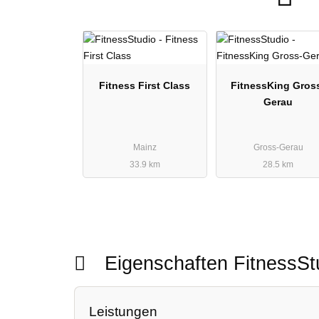
Fitness First Class
FitnessKing Gros
Gerau
Mainz
Gross-Gerau
33.9 km
28.5 km
Eigenschaften FitnessS
Leistungen