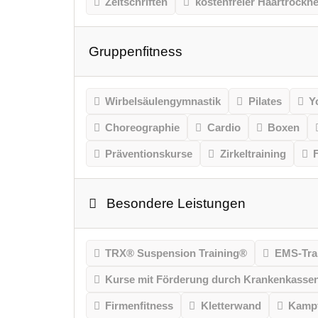
Zeitschriften
kostenfreier Haartrockne
Gruppenfitness
Wirbelsäulengymnastik
Pilates
Y
Choreographie
Cardio
Boxen
Präventionskurse
Zirkeltraining
Besondere Leistungen
TRX® Suspension Training®
EMS-Tra
Kurse mit Förderung durch Krankenkasse
Firmenfitness
Kletterwand
Kampf