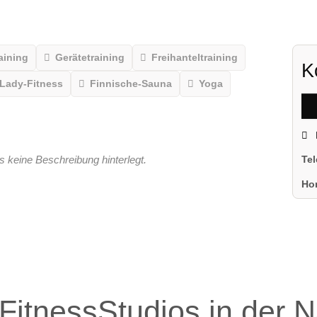
aining
Gerätetraining
Freihanteltraining
K
Lady-Fitness
Finnische-Sauna
Yoga
s keine Beschreibung hinterlegt.
Te
Ho
FitnessStudios in der 