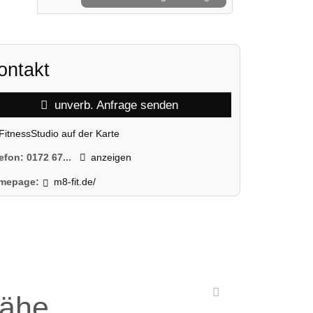
ontakt
unverb. Anfrage senden
FitnessStudio auf der Karte
lefon:
0172 67...
anzeigen
mepage:
m8-fit.de/
Nähe