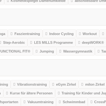
r
Kosmetikspiegel Damenumkleide
abschließbare Umk
oga
Faszientraining
Indoor Cycling
Workout
Step-Aerobic
LES MILLS Programme
deepWORK®
FUNCTIONAL FIT®
Jumping
Wassergymnastik
Ta
ining
Vibrationstraining
eGym Zirkel
milon Zirkel
n
Kurse für ältere Personen
Training für Kinder und Ju
sportarten
Vakuumtraining
Schwimmbad
CrossF