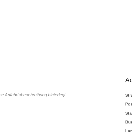
A
ne Anfahrtsbeschreibung hinterlegt.
St
Pos
Sta
Bu
La