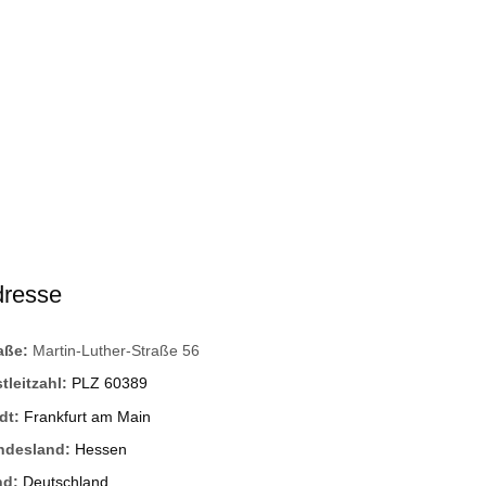
dresse
raße:
Martin-Luther-Straße 56
tleitzahl:
PLZ 60389
dt:
Frankfurt am Main
ndesland:
Hessen
nd:
Deutschland