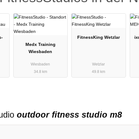
s-
FitnessKing Wetzlar
i
Medx Training
Wiesbaden
Wiesbaden
Wetzlar
34.8 km
49.8 km
tudio
outdoor fitness studio m8