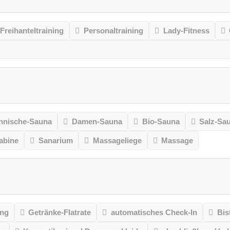
Freihanteltraining
Personaltraining
Lady-Fitness
nnische-Sauna
Damen-Sauna
Bio-Sauna
Salz-Sa
kabine
Sanarium
Massageliege
Massage
ung
Getränke-Flatrate
automatisches Check-In
Bis