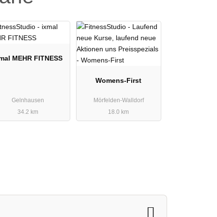
xmal MEHR FITNESS
Womens-First
Gelnhausen
Mörfelden-Walldorf
34.2 km
18.0 km