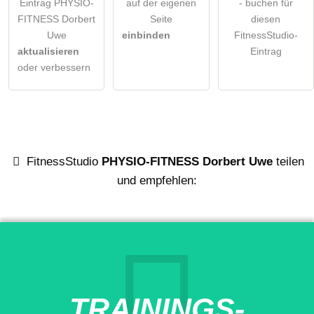
Eintrag PHYSIO-
auf der eigenen
- buchen für
FITNESS Dorbert
Seite
diesen
Uwe
einbinden
FitnessStudio-
aktualisieren
Eintrag
oder verbessern
FitnessStudio
PHYSIO-FITNESS Dorbert Uwe
teilen
und empfehlen:
TRAININGS-