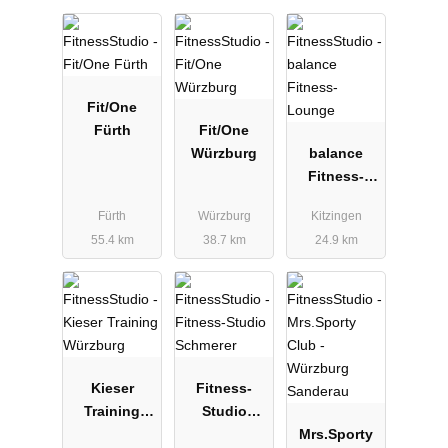
Fit/One
Fürth
Fit/One
Würzburg
balance
Fitness-
Lounge
Fürth
Würzburg
Kitzingen
55.4 km
38.7 km
24.9 km
Kieser
Fitness-
Training
Studio
Würzburg
Schmerer
Mrs.Sporty