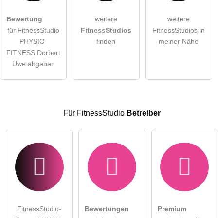
Hiermit akzeptiere ich die
AGB
.
Bewertung
weitere
weitere
für FitnessStudio
FitnessStudios
FitnessStudios in
Die
Datenschutzerklärung
habe ich zur Kenntnis genommen.
PHYSIO-
finden
meiner Nähe
öffentliche Frage stellen
FITNESS Dorbert
Abbrechen
Uwe abgeben
Hinweis:
Bitte beachten Sie, öffentliche Fragen sind
für alle
Besucher sichtbar
.
Klicken Sie hier um eine
individuelle Frage
an den
FitnessStudio-Eintrag zu stellen
.
Für FitnessStudio
Betreiber
FitnessStudio-
Bewertungen
Premium