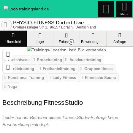
Menu
PHYSIO-FITNESS Dorbert Uwe
Großgressinger Str. 2
96157
Ebrach
Deutschland
Übersicht
Lage
Fotos
Bewertungen
Anfrage
0
Preisniveau
Probetraining
Ausdauertraining
Gerätetraining
Freihanteltraining
Gruppenfitness
Functional Training
Lady-Fitness
Finnische-Sauna
Yoga
Beschreibung FitnessStudio
Leider hat der Betreiber dieses FitnessStudio-Eintrags keine
Beschreibung hinterlegt.