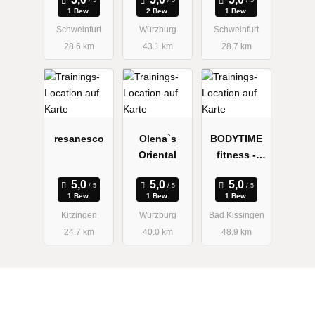
1 Bew.
2 Bew.
1 Bew.
Schweinfurt
Würzburg
Schweinfurt
28.6 km
43.1 km
28.7 km
resanesco
Olena`s
BODYTIME
Oriental
fitness -
EMS
Training Bad
1 Bew.
1 Bew.
1 Bew.
Kissingen
Kitzingen
Würzburg
Bad Kissingen
24.7 km
40.0 km
48.9 km