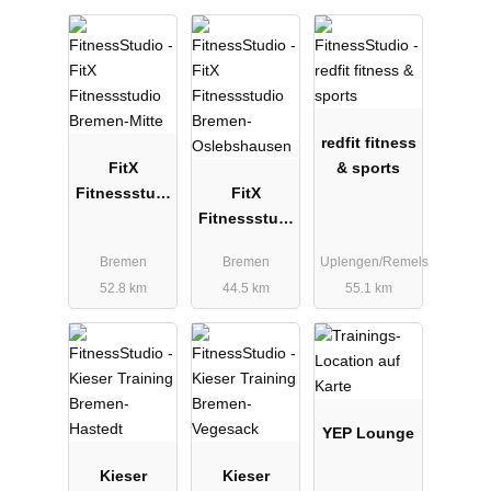
redfit fitness
FitX
& sports
Fitnessstudi
FitX
o Bremen-
Fitnessstudi
Mitte
o Bremen-
Bremen
Bremen
Uplengen/Remels
Oslebshaus
52.8 km
44.5 km
55.1 km
en
YEP Lounge
Kieser
Kieser