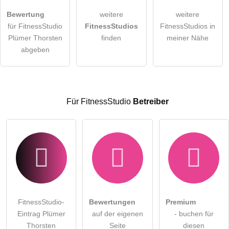
Bewertung
weitere
weitere
Hiermit akzeptiere ich die
AGB
.
für FitnessStudio
FitnessStudios
FitnessStudios in
Plümer Thorsten
finden
meiner Nähe
Die
Datenschutzerklärung
habe ich zur Kenntnis genommen.
abgeben
öffentliche Frage stellen
Abbrechen
Hinweis:
Bitte beachten Sie, öffentliche Fragen sind
für alle
Besucher sichtbar
.
Für FitnessStudio
Betreiber
Klicken Sie hier um eine
individuelle Frage
an den
FitnessStudio-Eintrag zu stellen
.
FitnessStudio-
Bewertungen
Premium
Eintrag Plümer
auf der eigenen
- buchen für
Thorsten
Seite
diesen