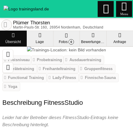
Menu
Plümer Thorsten
Martin-Pauls-Str. 160
26954
Nordenham
Deutschland
Übersicht
Lage
Fotos
Bewertungen
Anfrage
0
Preisniveau
Probetraining
Ausdauertraining
Gerätetraining
Freihanteltraining
Gruppenfitness
Functional Training
Lady-Fitness
Finnische-Sauna
Yoga
Beschreibung FitnessStudio
Leider hat der Betreiber dieses FitnessStudio-Eintrags keine
Beschreibung hinterlegt.