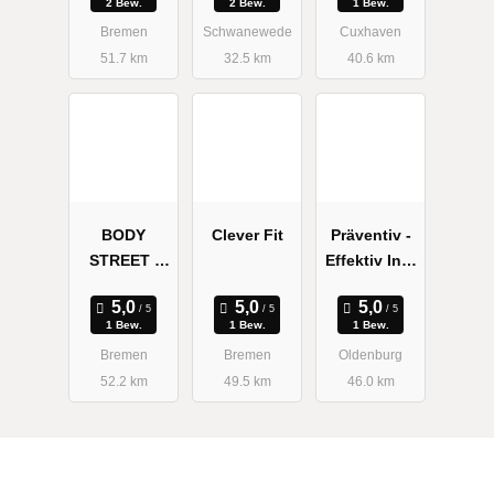
2 Bew.
2 Bew.
1 Bew.
Studio
Bremen
Schwanewede
Cuxhaven
51.7 km
32.5 km
40.6 km
BODY
Clever Fit
Präventiv -
STREET |
Effektiv Inh.
Bremen
Kirsten
Bahnhofsvo
Reinke
1 Bew.
1 Bew.
1 Bew.
rstadt | EMS
Bremen
Bremen
Oldenburg
Training
52.2 km
49.5 km
46.0 km