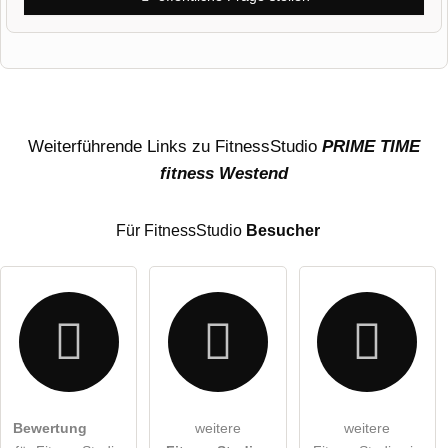
Vorname
Name
Weiterführende Links zu FitnessStudio
PRIME TIME
fitness Westend
E-Mail-Adresse (wird nicht veröffentlicht)
Für FitnessStudio
Besucher
Hiermit akzeptiere ich die
AGB
.
Bewertung
weitere
weitere