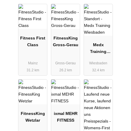
Fitness First
FitnessKing
Class
Gross-Gerau
Medx
Training
Wiesbaden
Mainz
Gross-Gerau
Wiesbaden
31.2 km
26.2 km
32.4 km
FitnessKing
ixmal MEHR
Wetzlar
FITNESS