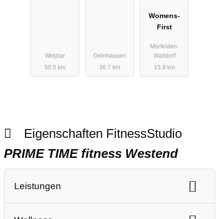
Womens-
First
Mörfelden-
Wetzlar
Gelnhausen
Walldorf
50.5 km
36.7 km
15.8 km
Eigenschaften FitnessStudio
PRIME TIME fitness Westend
Leistungen
Ausdauertraining
Gerätetraining