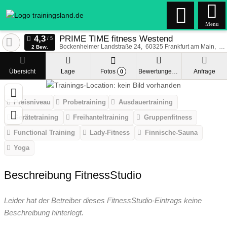
Menu
PRIME TIME fitness Westend
Bockenheimer Landstraße 24
60325
Frankfurt am Main
De
2 Bew.
Übersicht
Lage
Fotos
Bewertungen
Anfrage
0
Preisniveau
Probetraining
Ausdauertraining
Gerätetraining
Freihanteltraining
Gruppenfitness
Functional Training
Lady-Fitness
Finnische-Sauna
Yoga
Beschreibung FitnessStudio
Leider hat der Betreiber dieses FitnessStudio-Eintrags keine
Beschreibung hinterlegt.