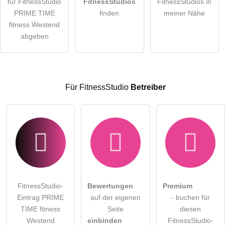
für FitnessStudio
FitnessStudios
FitnessStudios in
Die
Datenschutzerklärung
habe ich zur Kenntnis genommen.
PRIME TIME
finden
meiner Nähe
öffentliche Frage stellen
fitness Westend
Abbrechen
abgeben
Hinweis:
Bitte beachten Sie, öffentliche Fragen sind
für alle
Besucher sichtbar
.
Klicken Sie hier um eine
individuelle Frage
an den
FitnessStudio-Eintrag zu stellen
.
Für FitnessStudio
Betreiber
FitnessStudio-
Bewertungen
Premium
Eintrag PRIME
auf der eigenen
- buchen für
TIME fitness
Seite
diesen
Westend
einbinden
FitnessStudio-