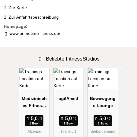
Zur Karte
Zur Anfahrtsbeschreibung
Homepage:
www.primetime-fitness.de/
Beliebte FitnessStudios
Medizinisch
agilAmed
Bewewgung
es Fitness-
s Lounge
Studio
Roland
1 Bew.
1 Bew.
1 Bew.
Alzenau
Frankfurt
Biebergemünd