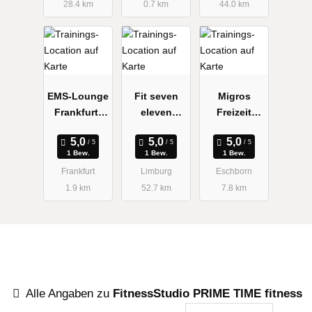
28.4 km
0.7 km
44.0 km
EMS-Lounge
Fit seven
Migros
Frankfurt-
eleven
Freizeit
Europavierte
Limburg
Deutschland
l
GmbH & Co.
GmbH
1 Bew.
1 Bew.
1 Bew.
KG
Frankfurt
Limburg
Eschborn
1.9 km
52.7 km
7.8 km
Alle Angaben zu
FitnessStudio PRIME TIME fitness