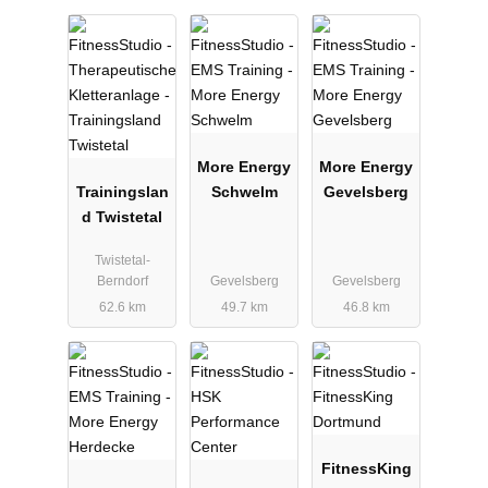
More Energy
More Energy
Trainingslan
Schwelm
Gevelsberg
d Twistetal
Twistetal-
Berndorf
Gevelsberg
Gevelsberg
62.6 km
49.7 km
46.8 km
FitnessKing