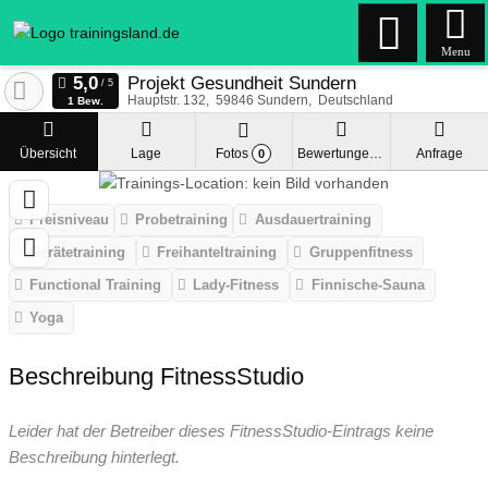
Menu
Projekt Gesundheit Sundern
Hauptstr. 132
59846
Sundern
Deutschland
1 Bew.
Übersicht
Lage
Fotos
Bewertungen
Anfrage
0
Preisniveau
Probetraining
Ausdauertraining
Gerätetraining
Freihanteltraining
Gruppenfitness
Functional Training
Lady-Fitness
Finnische-Sauna
Yoga
Beschreibung FitnessStudio
Leider hat der Betreiber dieses FitnessStudio-Eintrags keine
Beschreibung hinterlegt.