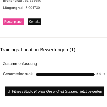
Breitengrad
:
51.329690
Längengrad
:
8.004730
Routenplaner
Kontakt
Trainings-Location Bewertungen
1
Zusammenfassung
Gesamteindruck
5,0
FitnessStudio
Projekt Gesundheit Sundern
jetzt bewerten