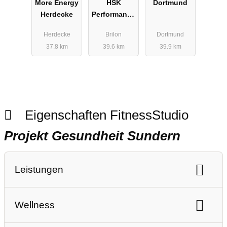
More Energy
HSK
Dortmund
Herdecke
Performance
Center
Herdecke
Brilon
Dortmund
37.8 km
39.6 km
39.9 km
Eigenschaften FitnessStudio
Projekt Gesundheit Sundern
Leistungen
Ausdauertraining
Gerätetraining
Wellness
Freihanteltraining
Personaltraining