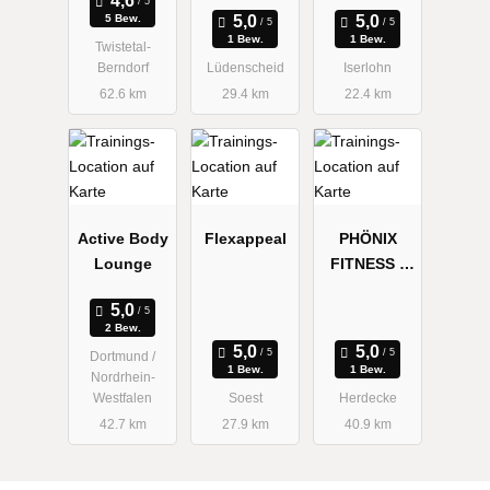
5 Bew.
1 Bew.
1 Bew.
Twistetal-
Berndorf
Lüdenscheid
Iserlohn
62.6 km
29.4 km
22.4 km
Active Body
Flexappeal
PHÖNIX
Lounge
FITNESS -
das Studio
Nr. 1 in
2 Bew.
Herdecke
Dortmund /
1 Bew.
1 Bew.
Nordrhein-
Westfalen
Soest
Herdecke
42.7 km
27.9 km
40.9 km