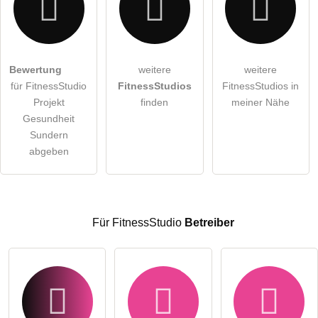
Hiermit akzeptiere ich die
AGB
.
Bewertung
weitere
weitere
für FitnessStudio
FitnessStudios
FitnessStudios in
Die
Datenschutzerklärung
habe ich zur Kenntnis genommen.
Projekt
finden
meiner Nähe
öffentliche Frage stellen
Gesundheit
Abbrechen
Sundern
Hinweis:
Bitte beachten Sie, öffentliche Fragen sind
für alle
abgeben
Besucher sichtbar
.
Klicken Sie hier um eine
individuelle Frage
an den
FitnessStudio-Eintrag zu stellen
.
Für FitnessStudio
Betreiber