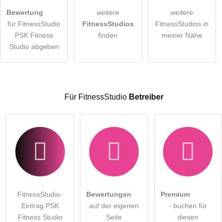
Bewertung
weitere
weitere
Hiermit akzeptiere ich die
AGB
.
für FitnessStudio
FitnessStudios
FitnessStudios in
PSK Fitness
finden
meiner Nähe
Die
Datenschutzerklärung
habe ich zur Kenntnis genommen.
Studio abgeben
öffentliche Frage stellen
Abbrechen
Hinweis:
Bitte beachten Sie, öffentliche Fragen sind
für alle
Besucher sichtbar
.
Für FitnessStudio
Betreiber
Klicken Sie hier um eine
individuelle Frage
an den
FitnessStudio-Eintrag zu stellen
.
FitnessStudio-
Bewertungen
Premium
Eintrag PSK
auf der eigenen
- buchen für
Fitness Studio
Seite
diesen