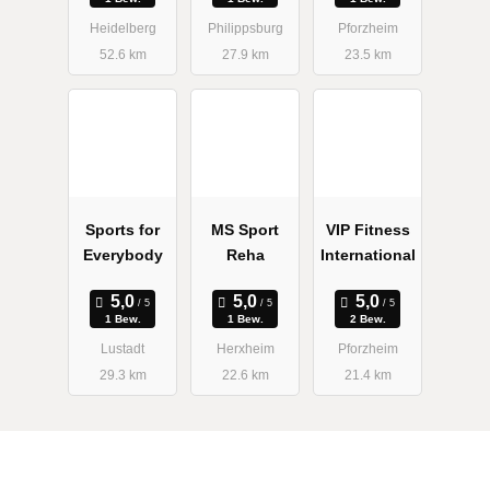
Heidelberg
Philippsburg
Pforzheim
52.6 km
27.9 km
23.5 km
Sports for
MS Sport
VIP Fitness
Everybody
Reha
International
1 Bew.
1 Bew.
2 Bew.
Lustadt
Herxheim
Pforzheim
29.3 km
22.6 km
21.4 km