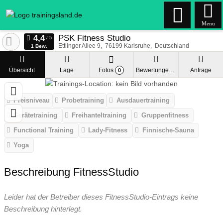
Menu
PSK Fitness Studio
Ettlinger Allee 9
76199
Karlsruhe
Deutschland
1 Bew.
Übersicht
Lage
Fotos
Bewertungen
Anfrage
0
Preisniveau
Probetraining
Ausdauertraining
Gerätetraining
Freihanteltraining
Gruppenfitness
Functional Training
Lady-Fitness
Finnische-Sauna
Yoga
Beschreibung FitnessStudio
Leider hat der Betreiber dieses FitnessStudio-Eintrags keine
Beschreibung hinterlegt.