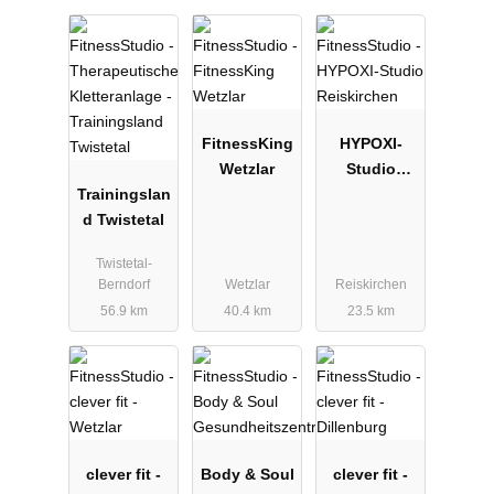
FitnessKing
HYPOXI-
Wetzlar
Studio
Trainingslan
Reiskirchen
d Twistetal
Twistetal-
Berndorf
Wetzlar
Reiskirchen
56.9 km
40.4 km
23.5 km
clever fit -
Body & Soul
clever fit -