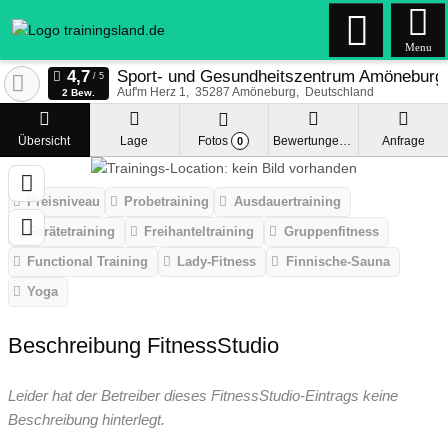
Menu
Sport- und Gesundheitszentrum Amöneburg
Auf'm Herz 1
35287
Amöneburg
Deutschland
2 Bew.
Übersicht
Lage
Fotos
Bewertungen
Anfrage
0
Preisniveau
Probetraining
Ausdauertraining
Gerätetraining
Freihanteltraining
Gruppenfitness
Functional Training
Lady-Fitness
Finnische-Sauna
Yoga
Beschreibung FitnessStudio
Leider hat der Betreiber dieses FitnessStudio-Eintrags keine
Beschreibung hinterlegt.