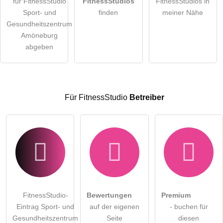
für FitnessStudio
FitnessStudios
FitnessStudios in
Die
Datenschutzerklärung
habe ich zur Kenntnis genommen.
Sport- und
finden
meiner Nähe
öffentliche Frage stellen
Gesundheitszentrum
Abbrechen
Amöneburg
Hinweis:
Bitte beachten Sie, öffentliche Fragen sind
für alle
abgeben
Besucher sichtbar
.
Klicken Sie hier um eine
individuelle Frage
an den
FitnessStudio-Eintrag zu stellen
.
Für FitnessStudio
Betreiber
FitnessStudio-
Bewertungen
Premium
Eintrag Sport- und
auf der eigenen
- buchen für
Gesundheitszentrum
Seite
diesen