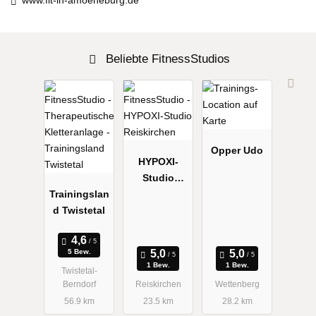
www.fit-in-amoeneburg.de
Beliebte FitnessStudios
Opper Udo
HYPOXI-
Studio
Trainingslan
Reiskirchen
d Twistetal
5 Bew.
1 Bew.
1 Bew.
Twistetal-
Berndorf
Reiskirchen
Wettenberg
56.9 km
23.5 km
28.2 km