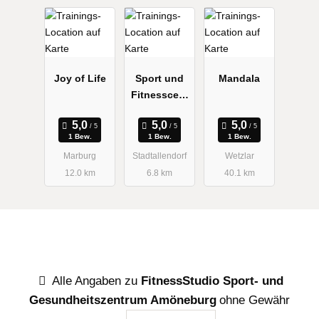
Joy of Life
Sport und
Mandala
Fitnesscent
er Niemczik
1 Bew.
1 Bew.
1 Bew.
Marburg
Stadtallendorf
Wetzlar
12.0 km
6.8 km
40.1 km
Alle Angaben zu
FitnessStudio Sport- und
Gesundheitszentrum Amöneburg
ohne Gewähr