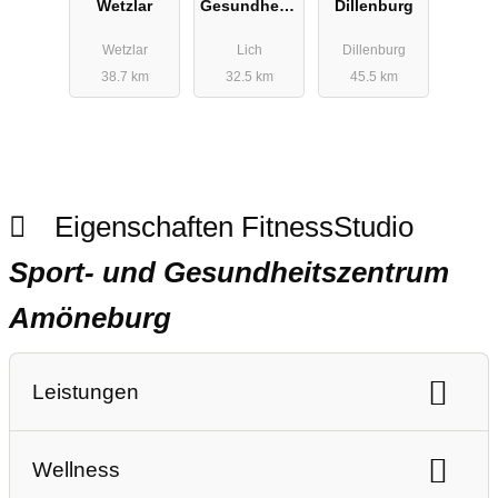
Wetzlar
Gesundheits
Dillenburg
zentrum
Wetzlar
Lich
Dillenburg
38.7 km
32.5 km
45.5 km
Eigenschaften FitnessStudio
Sport- und Gesundheitszentrum
Amöneburg
Leistungen
Ausdauertraining
Gerätetraining
Wellness
Freihanteltraining
Personaltraining