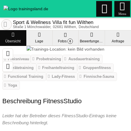
Menu
Sport & Wellness Villa fit fun Wilthen
Straße 1 Mönchswalder
02681
Wilthen
Deutschland
Übersicht
Lage
Fotos
Bewertungen
Anfrage
0
Preisniveau
Probetraining
Ausdauertraining
Gerätetraining
Freihanteltraining
Gruppenfitness
Functional Training
Lady-Fitness
Finnische-Sauna
Yoga
Beschreibung FitnessStudio
Leider hat der Betreiber dieses FitnessStudio-Eintrags keine
Beschreibung hinterlegt.