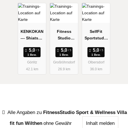
KENKOKAN
Fitness
SelfFit
--- Shiatsu -
Studio
Sportstudio
Budo -
Großröhrsdo
Olbersdorf
Pädagogik
rf
1 Bew.
1 Bew.
1 Bew.
Görlitz
Großröhrsdorf
Olbersdorf
42.1 km
26.9 km
36.0 km
Alle Angaben zu
FitnessStudio Sport & Wellness Villa
fit fun Wilthen
ohne Gewähr
Inhalt melden