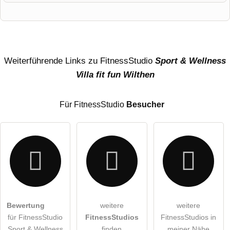
Vorname
Name
Weiterführende Links zu FitnessStudio
Sport & Wellness
Villa fit fun Wilthen
E-Mail-Adresse (wird nicht veröffentlicht)
Für FitnessStudio
Besucher
Hiermit akzeptiere ich die
AGB
.
Bewertung
weitere
weitere
für FitnessStudio
FitnessStudios
FitnessStudios in
Die
Datenschutzerklärung
habe ich zur Kenntnis genommen.
Sport & Wellness
finden
meiner Nähe