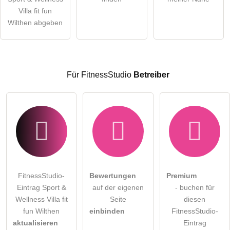
öffentliche Frage stellen
Villa fit fun
Abbrechen
Wilthen abgeben
Hinweis:
Bitte beachten Sie, öffentliche Fragen sind
für alle
Besucher sichtbar
.
Klicken Sie hier um eine
individuelle Frage
an den
FitnessStudio-Eintrag zu stellen
.
Für FitnessStudio
Betreiber
FitnessStudio-
Bewertungen
Premium
Eintrag Sport &
auf der eigenen
- buchen für
Wellness Villa fit
Seite
diesen
fun Wilthen
einbinden
FitnessStudio-
aktualisieren
Eintrag