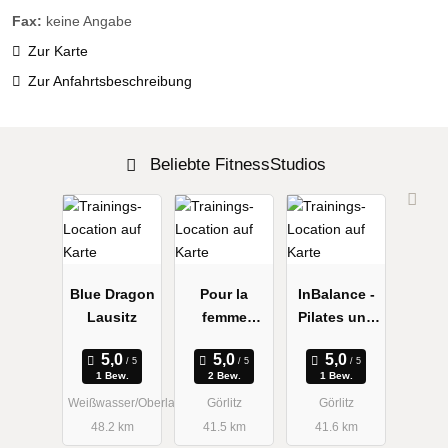
Fax:
keine Angabe
Zur Karte
Zur Anfahrtsbeschreibung
Beliebte FitnessStudios
Blue Dragon
Pour la
InBalance -
Lausitz
femme
Pilates und
Görlitz
mehr
1 Bew.
2 Bew.
1 Bew.
Weißwasser/Oberlausitz
Görlitz
Görlitz
48.2 km
41.5 km
41.6 km