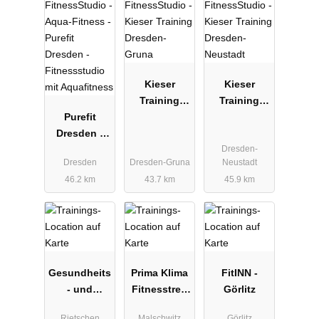
Kieser
Kieser
Training
Training
Purefit
Dresden-
Dresden-
Dresden -
Gruna
Neustadt
Dresden-
Fitnessstudi
Dresden
Dresden-Gruna
Neustadt
o mit
46.2 km
43.7 km
45.9 km
Aquafitness
Gesundheits
Prima Klima
FitINN -
- und
Fitnesstreff
Görlitz
Fitness
Malschwitz
Rietschen
Malschwitz
Görlitz