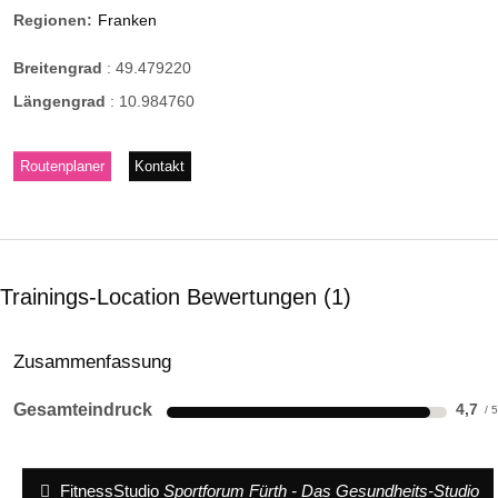
Regionen:
Franken
Breitengrad
:
49.479220
Längengrad
:
10.984760
Routenplaner
Kontakt
Trainings-Location Bewertungen
1
Zusammenfassung
Gesamteindruck
4,7
FitnessStudio
Sportforum Fürth - Das Gesundheits-Studio