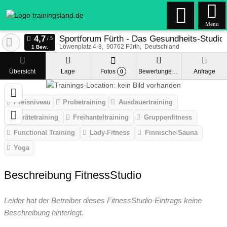
Menu
Sportforum Fürth - Das Gesundheits-Studio 
Löwenplatz 4-8
90762
Fürth
Deutschland
1 Bew.
Übersicht
Lage
Fotos
Bewertungen
Anfrage
0
Preisniveau
Probetraining
Ausdauertraining
Gerätetraining
Freihanteltraining
Gruppenfitness
Functional Training
Lady-Fitness
Finnische-Sauna
Yoga
Beschreibung FitnessStudio
Leider hat der Betreiber dieses FitnessStudio-Eintrags keine
Beschreibung hinterlegt.