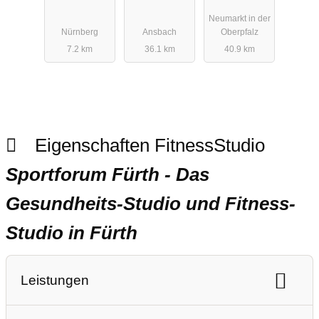
Ansbach
Neumarkt
Neumarkt in der
Nürnberg
Ansbach
Oberpfalz
7.2 km
36.1 km
40.9 km
Eigenschaften FitnessStudio
Sportforum Fürth - Das
Gesundheits-Studio und Fitness-
Studio in Fürth
Leistungen
Ausdauertraining
Gerätetraining