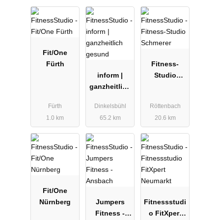
Fit/One
Fürth
Fitness-
inform |
Studio
ganzheitlich
Schmerer
gesund
Fürth
Dinkelsbühl
Röttenbach
1.0 km
65.2 km
20.6 km
Fit/One
Nürnberg
Jumpers
Fitnessstudi
Fitness -
o FitXpert