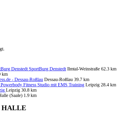
gt.
SportBurg Denstedt
Ilmtal-Weinstraße
62.3 km
9 km
ess.de - Dessau-Roßlau
Dessau-Roßlau
39.7 km
Powerbody Fitness Studio mit EMS Training
Leipzig
28.4 km
zig
Leipzig
30.8 km
Halle (Saale)
1.9 km
 HALLE