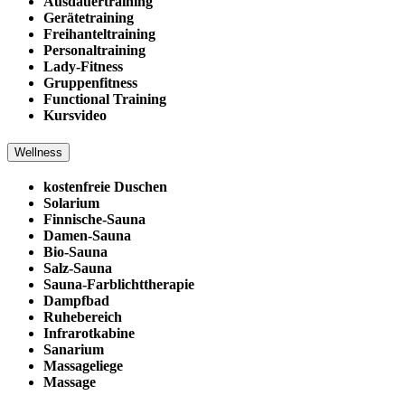
Ausdauertraining
Gerätetraining
Freihanteltraining
Personaltraining
Lady-Fitness
Gruppenfitness
Functional Training
Kursvideo
Wellness
kostenfreie Duschen
Solarium
Finnische-Sauna
Damen-Sauna
Bio-Sauna
Salz-Sauna
Sauna-Farblichttherapie
Dampfbad
Ruhebereich
Infrarotkabine
Sanarium
Massageliege
Massage