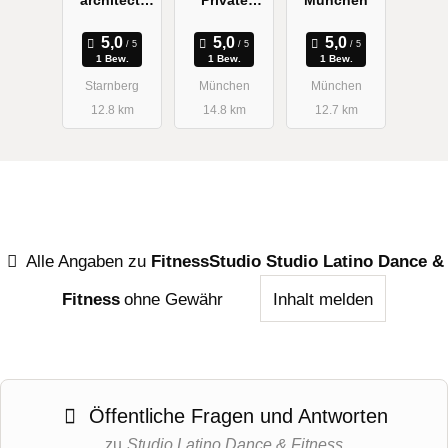
architect,
Private
München
Lejla Wium-
Coach
Andersen
1 Bew.
1 Bew.
1 Bew.
Starnberg
München
München
12.8 km
14.8 km
12.7 km
Alle Angaben zu
FitnessStudio Studio Latino Dance &
Fitness
ohne Gewähr
Inhalt melden
Öffentliche Fragen und Antworten
zu
Studio Latino Dance & Fitness