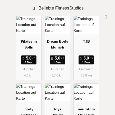
Beliebte FitnessStudios
Pilates in
Dream Body
TJB
Solln
Munich
2 Bew.
1 Bew.
1 Bew.
München
München
Emmering
4.6 km
17.0 km
23.8 km
body
Royal
neurotrim