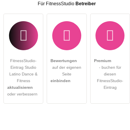
FitnessStudio-Eintrag zu stellen
.
Für FitnessStudio
Betreiber
FitnessStudio-
Bewertungen
Premium
Eintrag Studio
auf der eigenen
- buchen für
Latino Dance &
Seite
diesen
Fitness
einbinden
FitnessStudio-
aktualisieren
Eintrag
oder verbessern