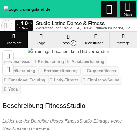
Menu
Studio Latino Dance & Fitness
Wolfratshauser Straße 150
82049
Pullach im Isartal
Deutschland
1 Bew.
Übersicht
Lage
Fotos
Bewertungen
Anfrage
0
Preisniveau
Probetraining
Ausdauertraining
Gerätetraining
Freihanteltraining
Gruppenfitness
Functional Training
Lady-Fitness
Finnische-Sauna
Yoga
Beschreibung FitnessStudio
Leider hat der Betreiber dieses FitnessStudio-Eintrags keine
Beschreibung hinterlegt.