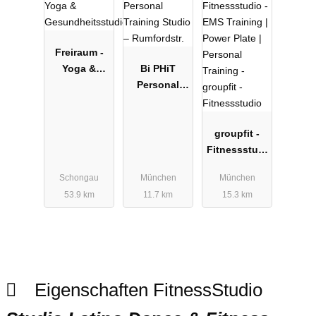
Freiraum -
Yoga &
Bi PHiT
Gesundheits
Personal
studio
Training
Studio –
Rumfordstr.
groupfit -
Fitnessstudi
o
Schongau
München
München
53.9 km
11.7 km
15.3 km
Eigenschaften FitnessStudio