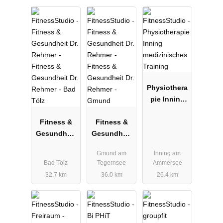
Physiothera
pie Inning
medizinisch
Fitness &
Fitness &
es Training
Gesundheit
Gesundheit
Dr. Rehmer -
Dr. Rehmer -
Gmund am
Inning am
Bad Tölz
Gmund
Bad Tölz
Tegernsee
Ammersee
32.7 km
36.0 km
26.4 km