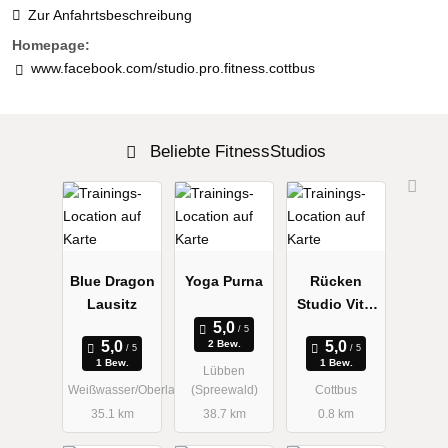
Zur Anfahrtsbeschreibung
Homepage:
www.facebook.com/studio.pro.fitness.cottbus
Beliebte FitnessStudios
Blue Dragon
Yoga Purna
Rücken
Lausitz
Studio Vital
Katrin Titze
2 Bew.
Rücken
1 Bew.
1 Bew.
Lübben
Studio
Weißwasser/Oberlausitz
(Spreewald)
Cottbus
35.1 km
38.7 km
0.8 km