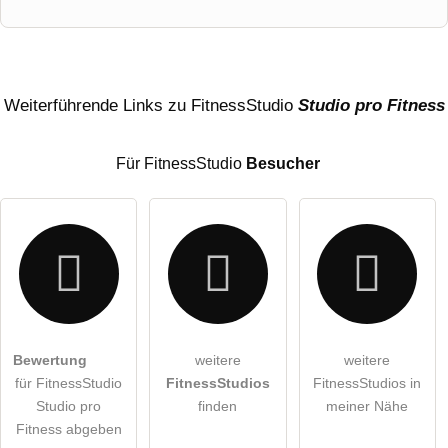
Vorname
Name
Weiterführende Links zu FitnessStudio
Studio pro Fitness
Für FitnessStudio
Besucher
E-Mail-Adresse (wird nicht veröffentlicht)
Bewertung
weitere
weitere
Hiermit akzeptiere ich die
AGB
.
für FitnessStudio
FitnessStudios
FitnessStudios in
Studio pro
finden
meiner Nähe
Die
Datenschutzerklärung
habe ich zur Kenntnis genommen.
Fitness abgeben