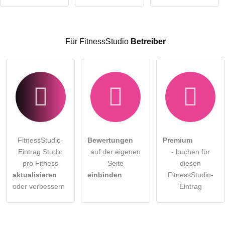
öffentliche Frage stellen
Abbrechen
Hinweis:
Bitte beachten Sie, öffentliche Fragen sind
für alle
Besucher sichtbar
.
Für FitnessStudio
Betreiber
Klicken Sie hier um eine
individuelle Frage
an den
FitnessStudio-Eintrag zu stellen
.
FitnessStudio-
Bewertungen
Premium
Eintrag Studio
auf der eigenen
- buchen für
pro Fitness
Seite
diesen
aktualisieren
einbinden
FitnessStudio-
oder verbessern
Eintrag