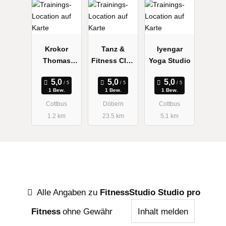
Krokor
Tanz &
Iyengar
Thomas
Fitness Club
Yoga Studio
Physiothera
Döbern e.V.
pie &
1 Bew.
1 Bew.
1 Bew.
Fitness
Cottbus
Döbern
Cottbus
1.2 km
23.5 km
5.1 km
Alle Angaben zu
FitnessStudio Studio pro
Fitness
ohne Gewähr
Inhalt melden