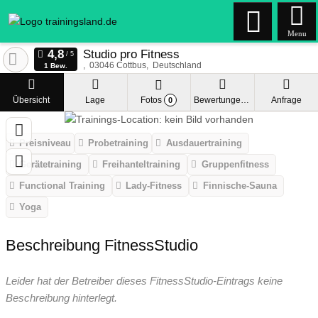
Menu
Studio pro Fitness
03046
Cottbus
Deutschland
1 Bew.
Übersicht
Lage
Fotos
Bewertungen
Anfrage
0
Preisniveau
Probetraining
Ausdauertraining
Gerätetraining
Freihanteltraining
Gruppenfitness
Functional Training
Lady-Fitness
Finnische-Sauna
Yoga
Beschreibung FitnessStudio
Leider hat der Betreiber dieses FitnessStudio-Eintrags keine
Beschreibung hinterlegt.