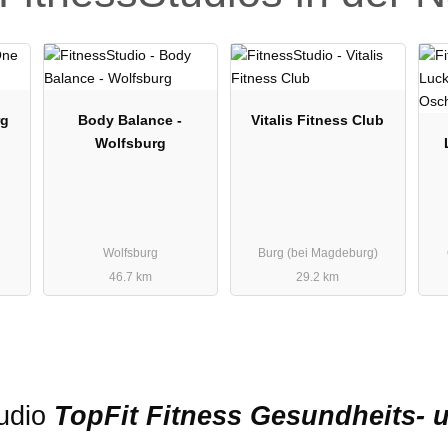
rg
Body Balance -
Vitalis Fitness Club
Wolfsburg
Wolfsburg
Burg (bei Magdeburg)
46.7 km
29.2 km
tudio
TopFit Fitness Gesundheits-