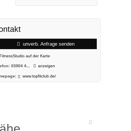
ontakt
unverb. Anfrage senden
FitnessStudio auf der Karte
lefon:
03904 4...
anzeigen
mepage:
www.topfitclub.de/
Nähe