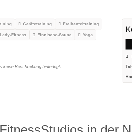
aining
Gerätetraining
Freihanteltraining
K
Lady-Fitness
Finnische-Sauna
Yoga
s keine Beschreibung hinterlegt.
Te
Ho
FitnessStudios in der 