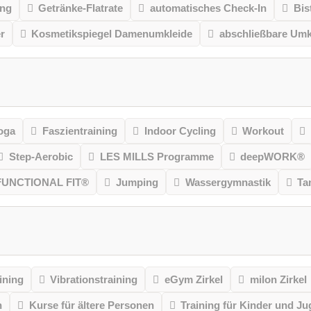
ung
Getränke-Flatrate
automatisches Check-In
Bis
r
Kosmetikspiegel Damenumkleide
abschließbare Umk
oga
Faszientraining
Indoor Cycling
Workout
Step-Aerobic
LES MILLS Programme
deepWORK®
FUNCTIONAL FIT®
Jumping
Wassergymnastik
Ta
ining
Vibrationstraining
eGym Zirkel
milon Zirkel
n
Kurse für ältere Personen
Training für Kinder und Ju