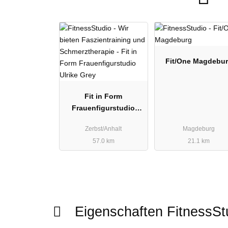
Fit/One Magdebu
Fit in Form
Frauenfigurstudio
Ulrike Grey
Zerbst/Anhalt
Magdeburg
57.0 km
21.1 km
Eigenschaften FitnessS