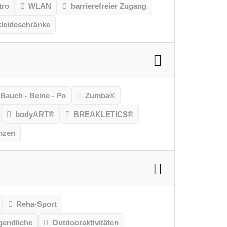
tro
WLAN
barrierefreier Zugang
leideschränke
Bauch - Beine - Po
Zumba®
bodyART®
BREAKLETICS®
nzen
Reha-Sport
gendliche
Outdooraktivitäten