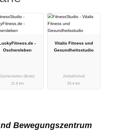
LuckyFitness.de -
Vitalis Fitness und
Oschersleben
Gesundheitsstudio
Oschersleben (Bode)
Zerbst/Anhalt
31.6 km
56.4 km
 und Bewegungszentrum