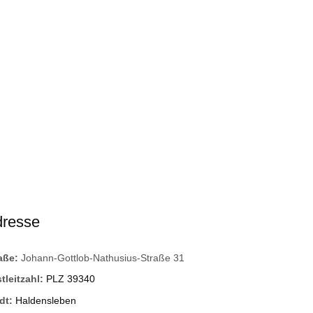
dresse
raße:
Johann-Gottlob-Nathusius-Straße 31
tleitzahl:
PLZ 39340
dt:
Haldensleben