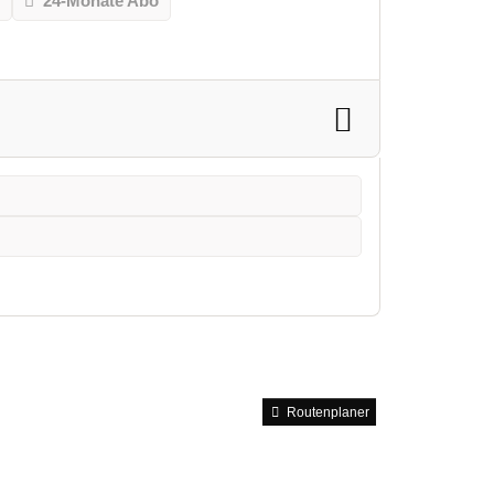
o
24-Monate Abo
Routenplaner