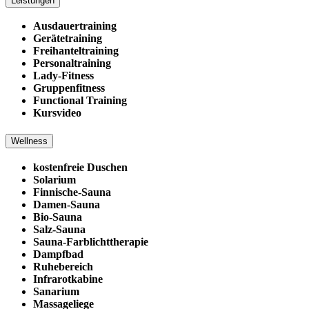
Leistungen
Ausdauertraining
Gerätetraining
Freihanteltraining
Personaltraining
Lady-Fitness
Gruppenfitness
Functional Training
Kursvideo
Wellness
kostenfreie Duschen
Solarium
Finnische-Sauna
Damen-Sauna
Bio-Sauna
Salz-Sauna
Sauna-Farblichttherapie
Dampfbad
Ruhebereich
Infrarotkabine
Sanarium
Massageliege