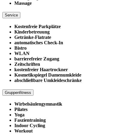
Massage
Service
Kostenfreie Parkplätze
Kinderbetreuung
Getränke-Flatrate
automatisches Check-In
Bistro
WLAN
barrierefreier Zugang
Zeitschriften
kostenfreier Haartrockner
Kosmetikspiegel Damenumkleide
abschließbare Umkleideschränke
Gruppenfitness
Wirbelsäulengymnastik
Pilates
Yoga
Faszientraining
Indoor Cycling
Workout