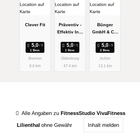
Clever Fit
Präventiv -
Bünger
Effektiv Inh.
GmbH & Co.
Kirsten
KG R.
Reinke
1 Bew.
1 Bew.
2 Bew.
Bremen
Oldenburg
Achim
8.6 km
47.4 km
13.1 km
Alle Angaben zu
FitnessStudio VivaFitness
Lilienthal
ohne Gewähr
Inhalt melden