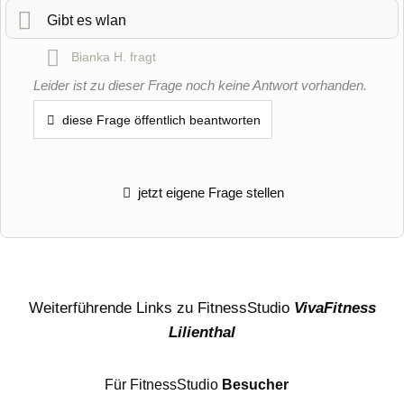
Gibt es wlan
Bianka H.
fragt
Name
Leider ist zu dieser Frage noch keine Antwort vorhanden.
diese Frage öffentlich beantworten
E-Mail-Adresse (wird nicht veröffentlicht)
jetzt eigene Frage stellen
Weiterführende Links zu FitnessStudio
VivaFitness
Hiermit akzeptiere ich die
AGB
.
Lilienthal
Die
Datenschutzerklärung
habe ich zur Kenntnis genommen.
Für FitnessStudio
Besucher
öffentliche Frage stellen
Abbrechen