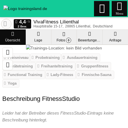
Menu
VivaFitness Lilienthal
Hauptstraße 15-17
28865
Lilienthal
Deutschland
2 Bew.
Übersicht
Lage
Fotos
Bewertungen
Anfrage
0
Preisniveau
Probetraining
Ausdauertraining
Gerätetraining
Freihanteltraining
Gruppenfitness
Functional Training
Lady-Fitness
Finnische-Sauna
Yoga
Beschreibung FitnessStudio
Leider hat der Betreiber dieses FitnessStudio-Eintrags keine
Beschreibung hinterlegt.