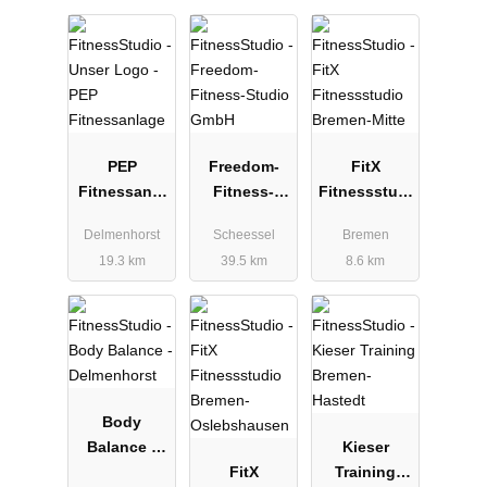
PEP
Freedom-
FitX
Fitnessanla
Fitness-
Fitnessstudi
ge
Studio
o Bremen-
Delmenhorst
Scheessel
Bremen
GmbH
Mitte
19.3 km
39.5 km
8.6 km
Body
Balance -
Kieser
Delmenhorst
FitX
Training