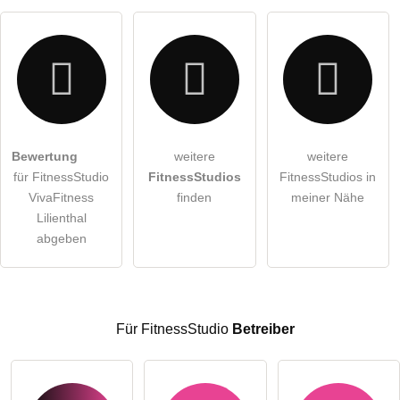
Hinweis:
Bitte beachten Sie, öffentliche Fragen sind
für alle
Besucher sichtbar
.
Klicken Sie hier um eine
individuelle Frage
an den
FitnessStudio-Eintrag zu stellen
.
Bewertung
weitere
weitere
für FitnessStudio
FitnessStudios
FitnessStudios in
VivaFitness
finden
meiner Nähe
Lilienthal
abgeben
Für FitnessStudio
Betreiber