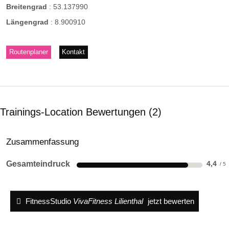
Breitengrad
:
53.137990
Längengrad
:
8.900910
Routenplaner
Kontakt
Trainings-Location Bewertungen
2
Zusammenfassung
Gesamteindruck
4,4
FitnessStudio
VivaFitness Lilienthal
jetzt bewerten