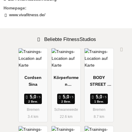
Homepage:
www.vivafitness.de/
Beliebte FitnessStudios
Cordsen
Körperforme
BODY
Sina
n
STREET |
Schwanewe
Bremen
de EMS
Bahnhofsvo
2 Bew.
2 Bew.
1 Bew.
Studio
rstadt | EMS
Bremen
Schwanewede
Bremen
Training
3.4 km
22.6 km
8.7 km