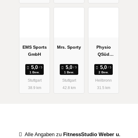
Gesundheit
in HN
EMS Sports
Mrs. Sporty
Physio
GmbH
QSüd
Zentrum für
Physiothera
1 Bew.
1 Bew.
2 Bew.
pie und
Stuttgart
Stuttgart
Heilbronn
Training
38.9 km
42.8 km
31.5 km
Alle Angaben zu
FitnessStudio Weber u.