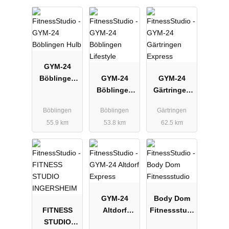
GYM-24
Böblingen
GYM-24
GYM-24
Hulb
Böblingen
Gärtringen
Lifestyle
Express
Böblingen
Böblingen
Gärtringen
55.9 km
53.8 km
62.5 km
GYM-24
Body Dom
FITNESS
Altdorf
Fitnessstudi
STUDIO
Express
o