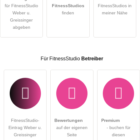
für FitnessStudio
FitnessStudios
FitnessStudios in
Die
Datenschutzerklärung
habe ich zur Kenntnis genommen.
Weber u.
finden
meiner Nähe
öffentliche Frage stellen
Greissinger
Abbrechen
abgeben
Hinweis:
Bitte beachten Sie, öffentliche Fragen sind
für alle
Besucher sichtbar
.
Klicken Sie hier um eine
individuelle Frage
an den
FitnessStudio-Eintrag zu stellen
.
Für FitnessStudio
Betreiber
FitnessStudio-
Bewertungen
Premium
Eintrag Weber u.
auf der eigenen
- buchen für
Greissinger
Seite
diesen