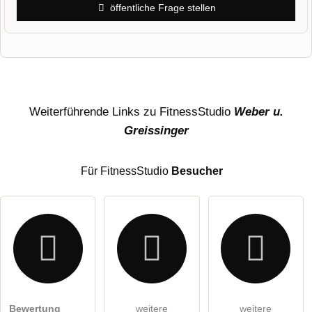
öffentliche Frage stellen
Vorname
Name
Weiterführende Links zu FitnessStudio
Weber u.
Greissinger
E-Mail-Adresse (wird nicht veröffentlicht)
Für FitnessStudio
Besucher
Hiermit akzeptiere ich die
AGB
.
Bewertung
weitere
weitere