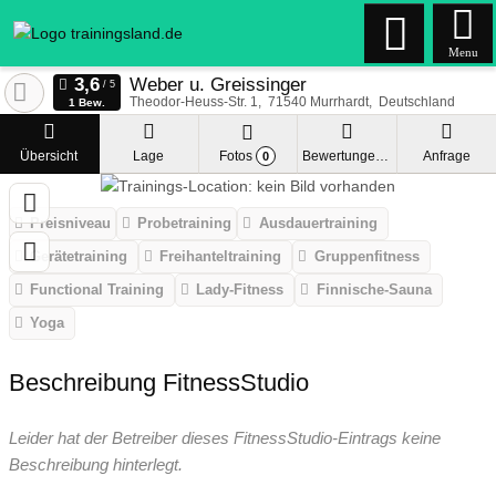
Menu
Weber u. Greissinger
Theodor-Heuss-Str. 1
71540
Murrhardt
Deutschland
1 Bew.
Übersicht
Lage
Fotos
Bewertungen
Anfrage
0
Preisniveau
Probetraining
Ausdauertraining
Gerätetraining
Freihanteltraining
Gruppenfitness
Functional Training
Lady-Fitness
Finnische-Sauna
Yoga
Beschreibung FitnessStudio
Leider hat der Betreiber dieses FitnessStudio-Eintrags keine
Beschreibung hinterlegt.