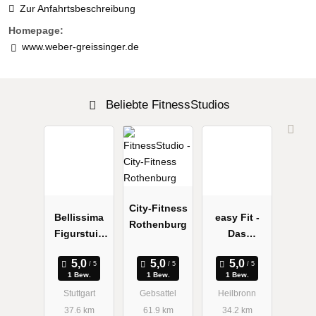
Zur Anfahrtsbeschreibung
Homepage:
www.weber-greissinger.de
Beliebte FitnessStudios
City-Fitness
Bellissima
easy Fit -
Rothenburg
Figurstuio
Das
für Frauen
Fitnessstudi
o in
1 Bew.
1 Bew.
1 Bew.
Heilbronn:
Stuttgart
Gebsattel
Heilbronn
Fitness,
37.6 km
61.9 km
34.2 km
Abnehmen,