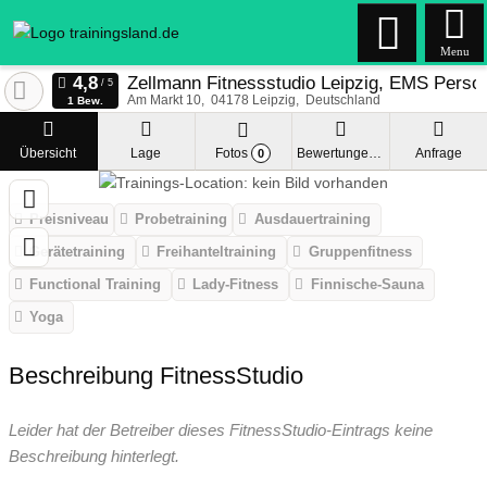
Menu
Zellmann Fitnessstudio Leipzig, EMS Person
Am Markt 10
04178
Leipzig
Deutschland
1 Bew.
Übersicht
Lage
Fotos
Bewertungen
Anfrage
0
Preisniveau
Probetraining
Ausdauertraining
Gerätetraining
Freihanteltraining
Gruppenfitness
Functional Training
Lady-Fitness
Finnische-Sauna
Yoga
Beschreibung FitnessStudio
Leider hat der Betreiber dieses FitnessStudio-Eintrags keine
Beschreibung hinterlegt.