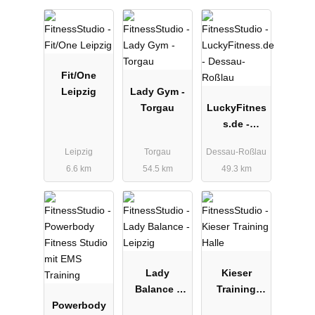
Fit/One
Leipzig
Lady Gym -
Torgau
LuckyFitnes
s.de -
Dessau-
Leipzig
Torgau
Dessau-Roßlau
Roßlau
6.6 km
54.5 km
49.3 km
Lady
Kieser
Balance -
Training
Powerbody
Leipzig
Halle