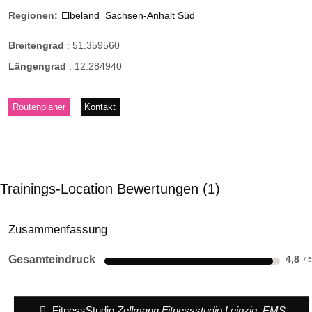
Regionen:
Elbeland
Sachsen-Anhalt Süd
Breitengrad
:
51.359560
Längengrad
:
12.284940
Routenplaner
Kontakt
Trainings-Location Bewertungen
1
Zusammenfassung
Gesamteindruck
4,8
FitnessStudio
Zellmann Fitnessstudio Leipzig, EMS