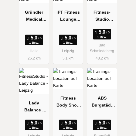
Gründler
iPT Fitness
Fitness-
Medical
Lounge
Studio
Training
Leipzig
Vitality
GmbH
1 Bew.
1 Bew.
1 Bew.
Bad
Halle
Leipzig
Schmiedeberg
26.2 km
5.1 km
48.2 km
Fitness
ABS
Lady
Body Shop
Burgstädt
Balance -
XL GmbH
Verwaltungs
Leipzig
GmbH
1 Bew.
1 Bew.
1 Bew.
Leipzig
Leipzig
Burgstädt