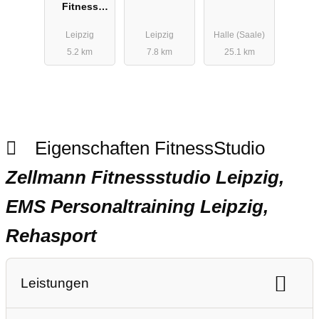
Fitness
Studio mit
Leipzig
Leipzig
Halle (Saale)
EMS
5.2 km
7.8 km
25.1 km
Training
Eigenschaften FitnessStudio
Zellmann Fitnessstudio Leipzig,
EMS Personaltraining Leipzig,
Rehasport
Leistungen