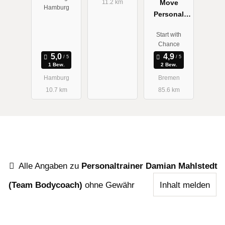
Move
11.2 km
Hamburg
Personal
Training &
Start with
Ernährungs
Chance
beratung
1 Bew.
2 Bew.
Hamburg
Bremen
10.7 km
85.6 km
Alle Angaben zu
Personaltrainer Damian Mahlstedt
(Team Bodycoach)
ohne Gewähr
Inhalt melden