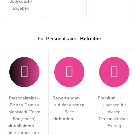
Bodycoach)
Besucher sichtbar
.
abgeben
Klicken Sie hier um eine
individuelle Frage
an den
Personaltrainer-Eintrag zu stellen
.
Für Personaltrainer
Betreiber
Personaltrainer-
Bewertungen
Premium
Eintrag Damian
auf der eigenen
- buchen für
Mahlstedt (Team
Seite
diesen
Bodycoach)
einbinden
Personaltrainer-
aktualisieren
Eintrag
oder verbessern