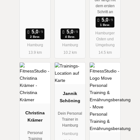
der fängt mit
dem ersten
Schritt an
1 Bew.
Hamburger
2 Bew.
4 Bew.
Osten und
Hamburg
Hamburg
Umgebung
13.9 km
10.2 km
14.5 km
Jannik
Schöning
Christina
Dein Personal
Trainer in
Krämer
Hamburg
Personal
Hamburg
Training