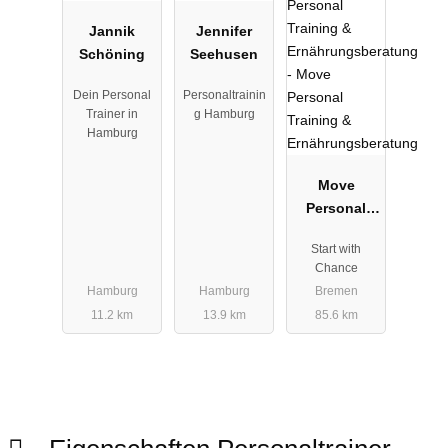
Jannik
Jennifer
Schöning
Seehusen
Dein Personal
Personaltrainin
Trainer in
g Hamburg
Hamburg
Move
Personal
Training &
Start with
Ernährungs
Chance
beratung
Hamburg
Hamburg
Bremen
11.2 km
13.9 km
85.6 km