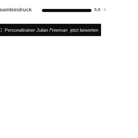
samteindruck
5,0
Personaltrainer
Julian Freeman
jetzt bewerten