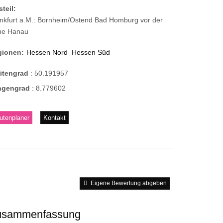
steil:
nkfurt a.M.: Bornheim/Ostend Bad Homburg vor der
he Hanau
gionen:
Hessen Nord
Hessen Süd
eitengrad
:
50.191957
ngengrad
:
8.779602
utenplaner
Kontakt
Eigene Bewertung abgeben
usammenfassung