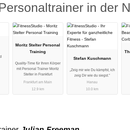
Personaltrainer in der 
Moritz Stelter Personal
Training
Th
nd
Stefan Kuschmann
Quality-Time für Ihren Körper
mit Personal Trainer Moritz
„Zeig mir wie Du kämpfst, ich
Stelter in Frankfurt
zeig Dir wie du siegst.”
Frankfurt am Main
Hanau
12.9 km
10.0 km
rainer
Julian Freeman