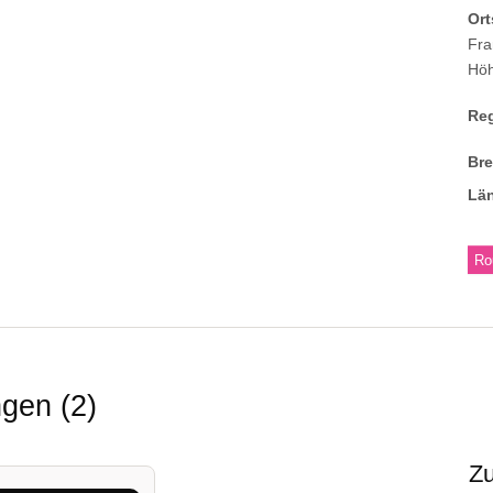
Ort
Fra
Hö
Re
Br
Lä
Ro
ungen
2
Z