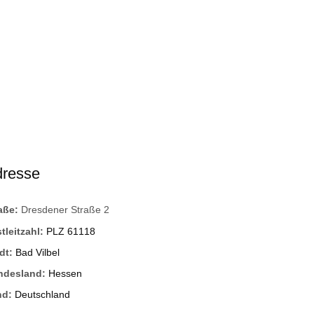
dresse
raße:
Dresdener Straße 2
tleitzahl:
PLZ 61118
dt:
Bad Vilbel
ndesland:
Hessen
nd:
Deutschland