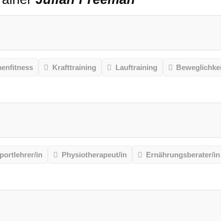
menfitness
Krafttraining
Lauftraining
Beweglichkei
portlehrer/in
Physiotherapeut/in
Ernährungsberater/in