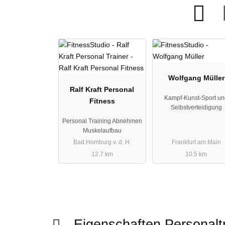
Wolfgang Müller
Ralf Kraft Personal
Kampf-Kunst-Sport u
Fitness
Selbstverteidigung
Personal Training Abnehmen
Muskelaufbau
Bad Homburg v. d. H.
Frankfurt am Main
12.7 km
10.5 km
Eigenschaften Personalt