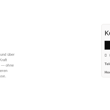
K
 und über
Kraft
Te
n — ohne
eeren
Ho
sse.