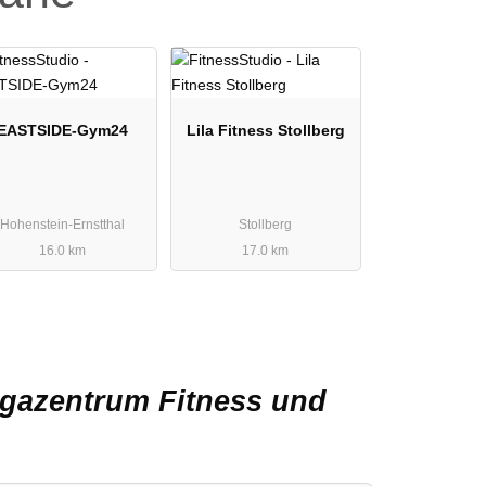
EASTSIDE-Gym24
Lila Fitness Stollberg
Hohenstein-Ernstthal
Stollberg
16.0 km
17.0 km
ogazentrum Fitness und