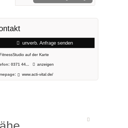
ontakt
unverb. Anfrage senden
FitnessStudio auf der Karte
lefon:
0371 44...
anzeigen
mepage:
www.acti-vital.de/
Nähe