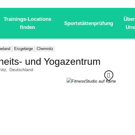
Trainings-Locations
Über
Sportstättenprüfung
finden
Uns
beland
Erzgebirge
Chemnitz
heits- und Yogazentrum Fitnes
itz
Deutschland