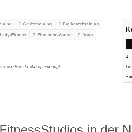
aining
Gerätetraining
Freihanteltraining
K
Lady-Fitness
Finnische-Sauna
Yoga
s keine Beschreibung hinterlegt.
Te
Ho
FitnessStudios in der 