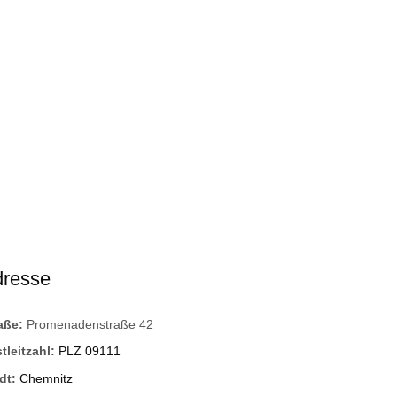
dresse
raße:
Promenadenstraße 42
tleitzahl:
PLZ 09111
dt:
Chemnitz