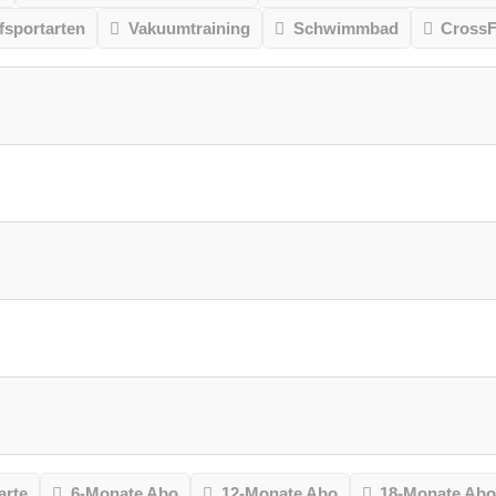
sportarten
Vakuumtraining
Schwimmbad
CrossF
arte
6-Monate Abo
12-Monate Abo
18-Monate Ab