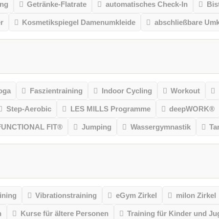
ung
Getränke-Flatrate
automatisches Check-In
Bis
r
Kosmetikspiegel Damenumkleide
abschließbare Umk
oga
Faszientraining
Indoor Cycling
Workout
Step-Aerobic
LES MILLS Programme
deepWORK®
FUNCTIONAL FIT®
Jumping
Wassergymnastik
Ta
ining
Vibrationstraining
eGym Zirkel
milon Zirkel
n
Kurse für ältere Personen
Training für Kinder und Ju