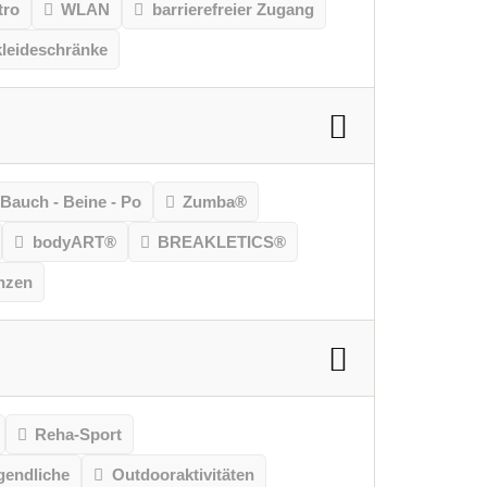
tro
WLAN
barrierefreier Zugang
leideschränke
Bauch - Beine - Po
Zumba®
bodyART®
BREAKLETICS®
nzen
Reha-Sport
gendliche
Outdooraktivitäten