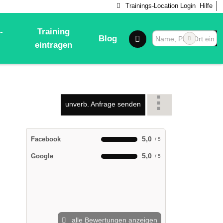
Trainings-Location Login
Hilfe
-
Training
Blog
eintragen
s und Wellness
unverb. Anfrage senden
5,0
Facebook
5,0
Google
alle Bewertungen anzeigen