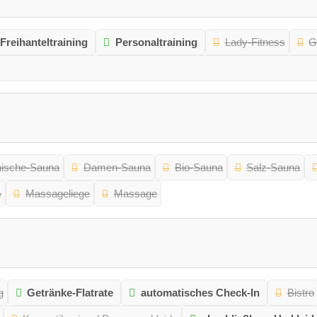
Freihanteltraining
Personaltraining
Lady-Fitness
G
nische-Sauna
Damen-Sauna
Bio-Sauna
Salz-Sauna
m
Massageliege
Massage
g
Getränke-Flatrate
automatisches Check-In
Bistro