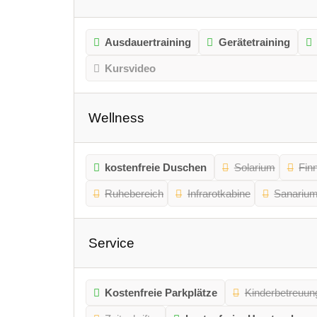
Ausdauertraining
Gerätetraining
Kursvideo
Wellness
kostenfreie Duschen
Solarium
Fin
Ruhebereich
Infrarotkabine
Sanariu
Service
Kostenfreie Parkplätze
Kinderbetreuun