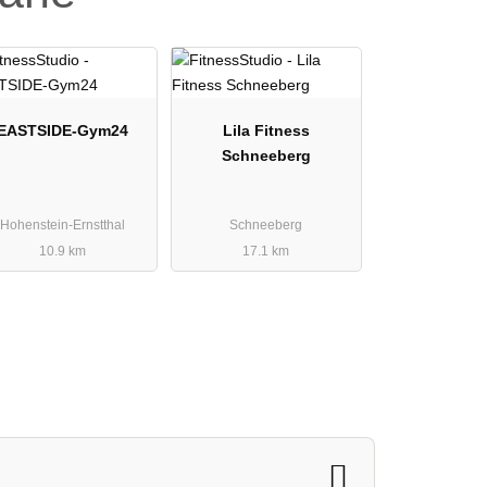
EASTSIDE-Gym24
Lila Fitness
Schneeberg
Hohenstein-Ernstthal
Schneeberg
10.9 km
17.1 km