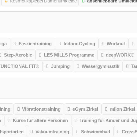
Kosmetikspiegel Damenumkleide
abschließbare Umkleid
oga
Faszientraining
Indoor Cycling
Workout
Step-Aerobic
LES MILLS Programme
deepWORK®
FUNCTIONAL FIT®
Jumping
Wassergymnastik
Ta
ining
Vibrationstraining
eGym Zirkel
milon Zirkel
n
Kurse für ältere Personen
Training für Kinder und Ju
sportarten
Vakuumtraining
Schwimmbad
CrossF