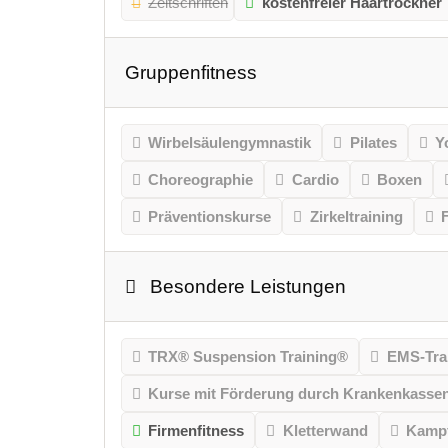
Zeitschriften
kostenfreier Haartrockner
Gruppenfitness
Wirbelsäulengymnastik
Pilates
Y
Choreographie
Cardio
Boxen
Präventionskurse
Zirkeltraining
Besondere Leistungen
TRX® Suspension Training®
EMS-Tra
Kurse mit Förderung durch Krankenkasse
Firmenfitness
Kletterwand
Kampf