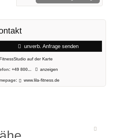
ontakt
unverb. Anfrage senden
FitnessStudio auf der Karte
lefon:
+49 800...
anzeigen
mepage:
www.lila-fitness.de
Nähe