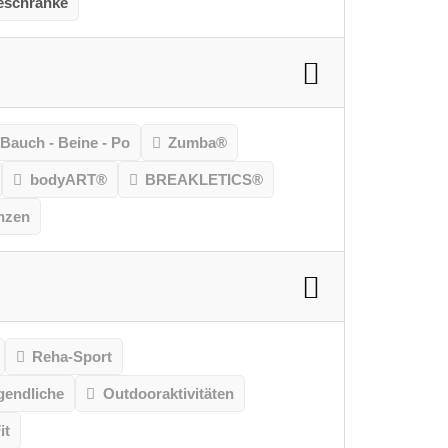
eschränke
Bauch - Beine - Po
Zumba®
bodyART®
BREAKLETICS®
nzen
Reha-Sport
gendliche
Outdooraktivitäten
it