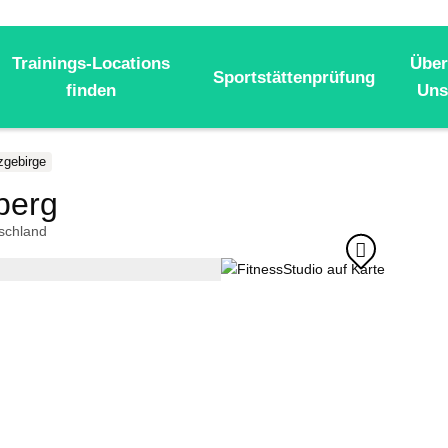
Trainings-Locations
Über
Sportstättenprüfung
finden
Uns
zgebirge
lberg
schland